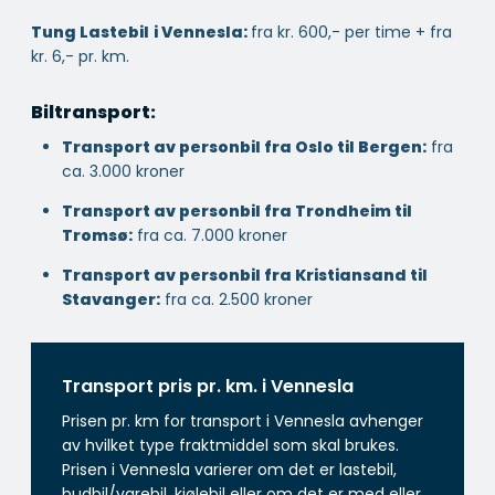
Tung Lastebil
i Vennesla:
fra kr. 600,- per time + fra
kr. 6,- pr. km.
Biltransport:
Transport av personbil fra Oslo til Bergen:
fra
ca. 3.000 kroner
Transport av personbil fra Trondheim til
Tromsø:
fra ca. 7.000 kroner
Transport av personbil fra Kristiansand til
Stavanger:
fra ca. 2.500 kroner
Transport pris pr. km. i Vennesla
Prisen pr. km for transport i Vennesla avhenger
av hvilket type fraktmiddel som skal brukes.
Prisen i Vennesla varierer om det er lastebil,
budbil/varebil, kjølebil eller om det er med eller