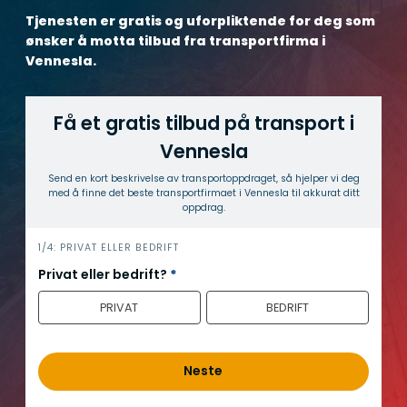
Tjenesten er gratis og uforpliktende for deg som
ønsker å motta tilbud fra transportfirma i
Vennesla.
Få et gratis tilbud på transport i
Vennesla
Send en kort beskrivelse av transport­oppdraget, så hjelper vi deg
med å finne det beste transport­firmaet i Vennesla til akkurat ditt
oppdrag.
h
1/4: PRIVAT ELLER BEDRIFT
e
Privat eller bedrift?
*
r
PRIVAT
BEDRIFT
o
Neste