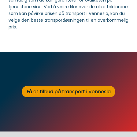
tjenestene sine. Ved å være klar over de ulike faktorene
som kan påvirke prisen på transport i Vennesla, kan du
velge den beste transportløsningen til en overkommelig
pris.
Få et tilbud på transport i Vennesla