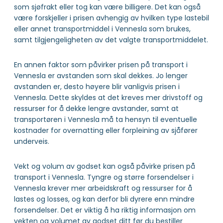
som sjøfrakt eller tog kan være billigere. Det kan også
være forskjeller i prisen avhengig av hvilken type lastebil
eller annet transportmiddel i Vennesla som brukes,
samt tilgjengeligheten av det valgte transportmiddelet.
En annen faktor som påvirker prisen på transport i
Vennesla er avstanden som skal dekkes. Jo lenger
avstanden er, desto høyere blir vanligvis prisen i
Vennesla. Dette skyldes at det kreves mer drivstoff og
ressurser for å dekke lengre avstander, samt at
transportøren i Vennesla må ta hensyn til eventuelle
kostnader for overnatting eller forpleining av sjåfører
underveis.
Vekt og volum av godset kan også påvirke prisen på
transport i Vennesla. Tyngre og større forsendelser i
Vennesla krever mer arbeidskraft og ressurser for å
lastes og losses, og kan derfor bli dyrere enn mindre
forsendelser. Det er viktig å ha riktig informasjon om
vekten og volumet av godset ditt før du bestiller