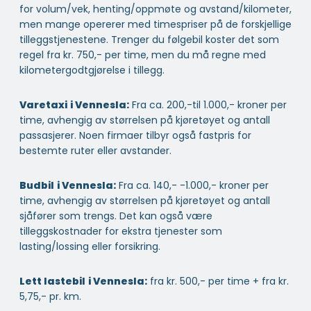
for volum/vek, henting/oppmøte og avstand/kilometer,
men mange opererer med timespriser på de forskjellige
tilleggstjenestene. Trenger du følgebil koster det som
regel fra kr. 750,- per time, men du må regne med
kilometergodtgjørelse i tillegg.
Varetaxi
i Vennesla:
Fra ca. 200,-til 1.000,- kroner per
time, avhengig av størrelsen på kjøretøyet og antall
passasjerer. Noen firmaer tilbyr også fastpris for
bestemte ruter eller avstander.
Budbil
i Vennesla:
Fra ca. 140,- -1.000,- kroner per
time, avhengig av størrelsen på kjøretøyet og antall
sjåfører som trengs. Det kan også være
tilleggskostnader for ekstra tjenester som
lasting/lossing eller forsikring.
Lett lastebil
i Vennesla:
fra kr. 500,- per time + fra kr.
5,75,- pr. km.