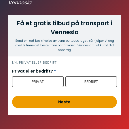
Vennesla.
Få et gratis tilbud på transport i
Vennesla
Send en kort beskrivelse av transport­oppdraget, så hjelper vi deg
med å finne det beste transport­firmaet i Vennesla til akkurat ditt
oppdrag.
i
1/4: PRIVAT ELLER BEDRIFT
n
Privat eller bedrift?
*
n
PRIVAT
BEDRIFT
h
o
l
d
Neste