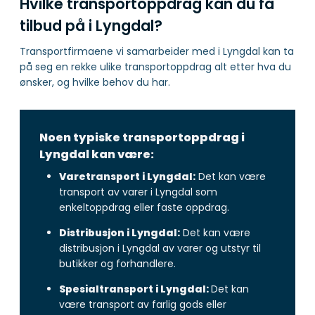
Hvilke transportoppdrag kan du få
tilbud på i Lyngdal?
Transportfirmaene vi samarbeider med i Lyngdal kan ta
på seg en rekke ulike transportoppdrag alt etter hva du
ønsker, og hvilke behov du har.
Noen typiske transportoppdrag i
Lyngdal kan være:
Varetransport i Lyngdal:
Det kan være
transport av varer i Lyngdal som
enkeltoppdrag eller faste oppdrag.
Distribusjon i Lyngdal:
Det kan være
distribusjon i Lyngdal av varer og utstyr til
butikker og forhandlere.
Spesialtransport i Lyngdal:
Det kan
være transport av farlig gods eller