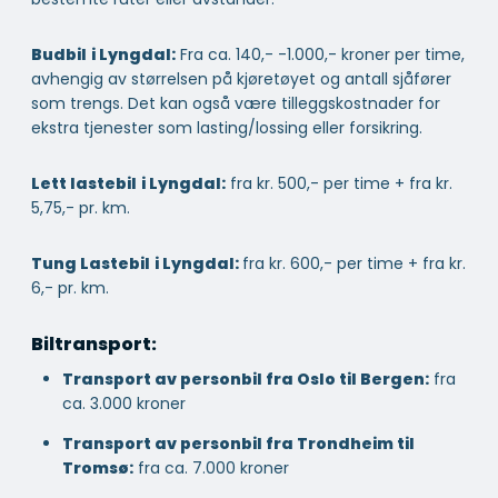
Budbil
i Lyngdal:
Fra ca. 140,- -1.000,- kroner per time,
avhengig av størrelsen på kjøretøyet og antall sjåfører
som trengs. Det kan også være tilleggskostnader for
ekstra tjenester som lasting/lossing eller forsikring.
Lett lastebil
i Lyngdal:
fra kr. 500,- per time + fra kr.
5,75,- pr. km.
Tung Lastebil
i Lyngdal:
fra kr. 600,- per time + fra kr.
6,- pr. km.
Biltransport:
Transport av personbil fra Oslo til Bergen:
fra
ca. 3.000 kroner
Transport av personbil fra Trondheim til
Tromsø:
fra ca. 7.000 kroner