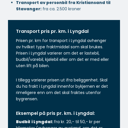
Transport av personbil fra Kristiansand til
Stavanger:
fra ca. 2.500 kroner
Transport pris pr. km. i Lyngdal
Prisen pr. km for transport i Lyngdal avhenger
av hvilket type fraktmiddel som skal brukes.
Prisen i Lyngdal varierer om det er lastebil,
budbil/varebil, kjølebil eller om det er med eller
uten lift på bilen.
I tillegg varierer prisen ut ifra beliggenhet. Skal
du ha frakt i Lyngdal innenfor bykjernen er det
rimeligere enn om det skal fraktes utenfor
bygrensen.
Eksempel på pris pr. km. i Lyngdal:
Budbil
i Lyngdal:
fra kr. 20,- til 50,- kr per