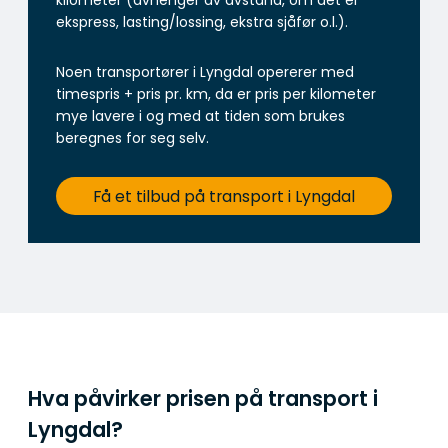
kilometer (avhenger av avstand, om det er
ekspress, lasting/lossing, ekstra sjåfør o.l.).
Noen transportører i Lyngdal opererer med
timespris + pris pr. km, da er pris per kilometer
mye lavere i og med at tiden som brukes
beregnes for seg selv.
Få et tilbud på transport i Lyngdal
Hva påvirker prisen på transport i
Lyngdal?