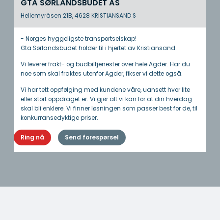
GTA SØRLANDSBUDET AS
Hellemyråsen 21B, 4628 KRISTIANSAND S
- Norges hyggeligste transportselskap!
Gta Sørlandsbudet holder til i hjertet av Kristiansand.
Vi leverer frakt- og budbiltjenester over hele Agder. Har du
noe som skal fraktes utenfor Agder, fikser vi dette også.
Vi har tett oppfølging med kundene våre, uansett hvor lite
eller stort oppdraget er. Vi gjør alt vi kan for at din hverdag
skal bli enklere. Vi finner løsningen som passer best for de, til
konkurransedyktige priser.
Ring nå
Send forespørsel