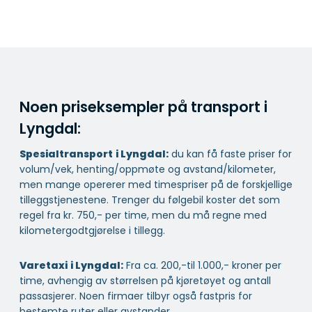
Noen priseksempler på transport i
Lyngdal:
Spesialtransport
i Lyngdal:
du kan få faste priser for
volum/vek, henting/oppmøte og avstand/kilometer,
men mange opererer med timespriser på de forskjellige
tilleggstjenestene. Trenger du følgebil koster det som
regel fra kr. 750,- per time, men du må regne med
kilometergodtgjørelse i tillegg.
Varetaxi
i Lyngdal:
Fra ca. 200,-til 1.000,- kroner per
time, avhengig av størrelsen på kjøretøyet og antall
passasjerer. Noen firmaer tilbyr også fastpris for
bestemte ruter eller avstander.