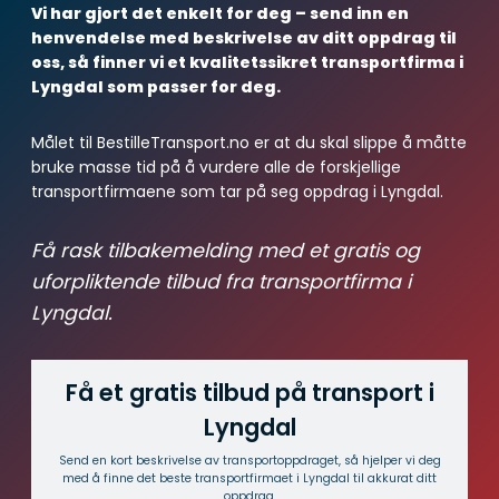
Vi har gjort det enkelt for deg – send inn en
henvendelse med beskrivelse av ditt oppdrag til
oss, så finner vi et kvalitetssikret transportfirma i
Lyngdal som passer for deg.
Målet til BestilleTransport.no er at du skal slippe å måtte
bruke masse tid på å vurdere alle de forskjellige
transportfirmaene som tar på seg oppdrag i Lyngdal.
Få rask tilbakemelding med et gratis og
uforpliktende tilbud fra transportfirma i
Lyngdal.
Få et gratis tilbud på transport i
Lyngdal
Send en kort beskrivelse av transport­oppdraget, så hjelper vi deg
med å finne det beste transport­firmaet i Lyngdal til akkurat ditt
oppdrag.