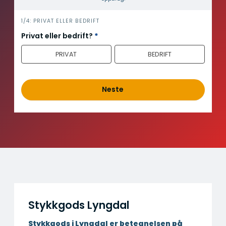
i
1/4: PRIVAT ELLER BEDRIFT
n
Privat eller bedrift?
*
n
PRIVAT
BEDRIFT
h
o
l
d
Neste
Stykkgods Lyngdal
Stykkgods i Lyngdal er betegnelsen på