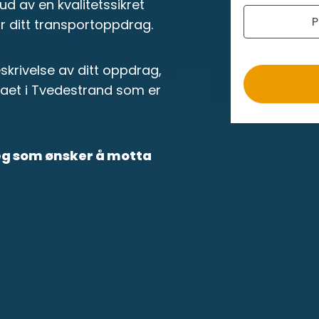
r
ud av en kvalitetssikret
P
o
r ditt transportoppdrag.
krivelse av ditt oppdrag,
maet i Tvedestrand som er
deg som ønsker å motta