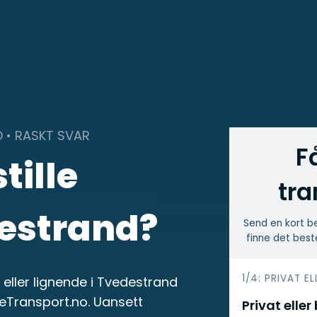
 • RASKT SVAR
F
tille
tra
destrand?
Send en kort be
finne det best
h
1/4: PRIVAT EL
 eller lignende i Tvedestrand
e
leTransport.no. Uansett
Privat eller