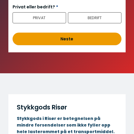
n
Privat eller bedrift?
*
n
PRIVAT
BEDRIFT
h
o
l
d
Neste
Stykkgods Risør
Stykkgods i Risør er betegnelsen på
mindre forsendelser som ikke fyller opp
hele lasterommet på et transportmiddel.