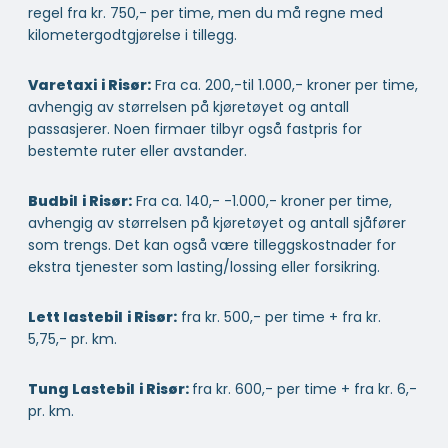
regel fra kr. 750,- per time, men du må regne med
kilometergodtgjørelse i tillegg.
Varetaxi
i Risør:
Fra ca. 200,-til 1.000,- kroner per time,
avhengig av størrelsen på kjøretøyet og antall
passasjerer. Noen firmaer tilbyr også fastpris for
bestemte ruter eller avstander.
Budbil
i Risør:
Fra ca. 140,- -1.000,- kroner per time,
avhengig av størrelsen på kjøretøyet og antall sjåfører
som trengs. Det kan også være tilleggskostnader for
ekstra tjenester som lasting/lossing eller forsikring.
Lett lastebil
i Risør:
fra kr. 500,- per time + fra kr.
5,75,- pr. km.
Tung Lastebil
i Risør:
fra kr. 600,- per time + fra kr. 6,-
pr. km.