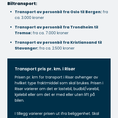
Biltransport:
Transport av personbil fra Oslo til Bergen:
fra
ca. 3.000 kroner
Transport av personbil fra Trondheim til
Tromsø:
fra ca. 7.000 kroner
Transport av personbil fra Kristiansand til
Stavanger:
fra ca. 2.500 kroner
Transport pris pr. km. i Risør
Prisen pr. km for transport i Risør avhenger av
hvilket type fraktmiddel som skal brukes. Prisen i
Risør varierer om det er lastebil, budbil/varebil,
kjølebil eller om det er med eller uten lift på
bilen.
I tillegg varierer prisen ut ifra beliggenhet. Skal