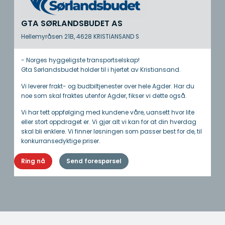
GTA SØRLANDSBUDET AS
Hellemyråsen 21B, 4628 KRISTIANSAND S
- Norges hyggeligste transportselskap!
Gta Sørlandsbudet holder til i hjertet av Kristiansand.
Vi leverer frakt- og budbiltjenester over hele Agder. Har du
noe som skal fraktes utenfor Agder, fikser vi dette også.
Vi har tett oppfølging med kundene våre, uansett hvor lite
eller stort oppdraget er. Vi gjør alt vi kan for at din hverdag
skal bli enklere. Vi finner løsningen som passer best for de, til
konkurransedyktige priser.
Ring nå
Send forespørsel