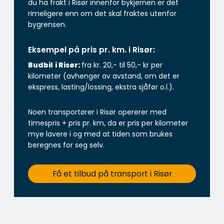
du ha frakt i Risør innenfor bykjernen er det
rimeligere enn om det skal fraktes utenfor
bygrensen.
Eksempel på pris pr. km. i Risør:
Budbil
i Risør:
fra kr. 20,- til 50,- kr per
kilometer (avhenger av avstand, om det er
ekspress, lasting/lossing, ekstra sjåfør o.l.).
Noen transportører i Risør opererer med
timespris + pris pr. km, da er pris per kilometer
mye lavere i og med at tiden som brukes
beregnes for seg selv.
Få et tilbud på transport i Risør