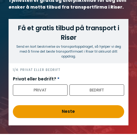
Tjenesten er gratis og uforpliktende for deg som
ønsker å motta tilbud fra transportfirma i Risør.
Få et gratis tilbud på transport i
Risør
Send en kort beskrivelse av transport­oppdraget, så hjelper vi deg
med å finne det beste transport­firmaet i Risør til akkurat ditt
oppdrag.
h
1/4: PRIVAT ELLER BEDRIFT
e
Privat eller bedrift?
*
r
PRIVAT
BEDRIFT
o
Neste