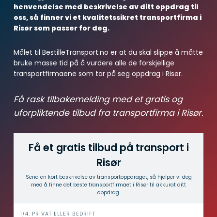
henvendelse med beskrivelse av ditt oppdrag til
oss, så finner vi et kvalitetssikret transportfirma i
Risør som passer for deg.
Målet til BestilleTransport.no er at du skal slippe å måtte
bruke masse tid på å vurdere alle de forskjellige
transportfirmaene som tar på seg oppdrag i Risør.
Få rask tilbakemelding med et gratis og
uforpliktende tilbud fra transportfirma i Risør.
Få et gratis tilbud på transport i
Risør
Send en kort beskrivelse av transport­oppdraget, så hjelper vi deg
med å finne det beste transport­firmaet i Risør til akkurat ditt
oppdrag.
i
1/4: PRIVAT ELLER BEDRIFT