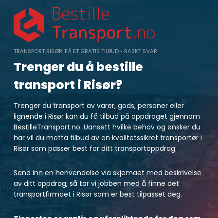
Skip
to
content
TRANSPORT RISØR: FÅ ET GRATIS TILBUD • RASKT SVAR
Trenger du å bestille
transport i Risør?
Trenger du transport av varer, gods, personer eller
lignende i Risør kan du få tilbud på oppdraget gjennom
BestilleTransport.no. Uansett hvilke behov og ønsker du
har vil du motta tilbud av en kvalitetssikret transportør i
Risør som passer best for ditt transportoppdrag.
Send inn en henvendelse via skjemaet med beskrivelse
av ditt oppdrag, så tar vi jobben med å finne det
transportfirmaet i Risør som er best tilpasset deg.