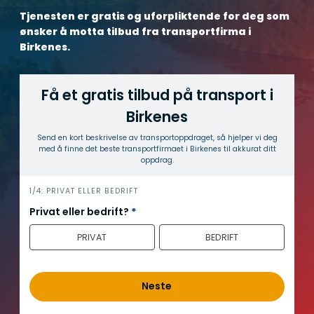
Tjenesten er gratis og uforpliktende for deg som
ønsker å motta tilbud fra transportfirma i
Birkenes.
Få et gratis tilbud på transport i
Birkenes
Send en kort beskrivelse av transport­oppdraget, så hjelper vi deg
med å finne det beste transport­firmaet i Birkenes til akkurat ditt
oppdrag.
h
1/4: PRIVAT ELLER BEDRIFT
e
Privat eller bedrift?
*
r
PRIVAT
BEDRIFT
o
Neste