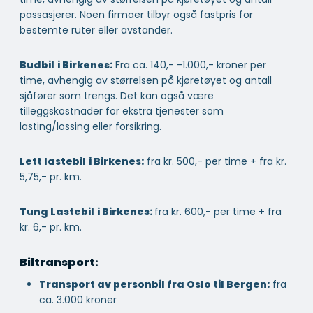
passasjerer. Noen firmaer tilbyr også fastpris for
bestemte ruter eller avstander.
Budbil
i Birkenes:
Fra ca. 140,- -1.000,- kroner per
time, avhengig av størrelsen på kjøretøyet og antall
sjåfører som trengs. Det kan også være
tilleggskostnader for ekstra tjenester som
lasting/lossing eller forsikring.
Lett lastebil
i Birkenes:
fra kr. 500,- per time + fra kr.
5,75,- pr. km.
Tung Lastebil
i Birkenes:
fra kr. 600,- per time + fra
kr. 6,- pr. km.
Biltransport:
Transport av personbil fra Oslo til Bergen:
fra
ca. 3.000 kroner