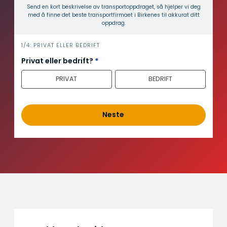
Send en kort beskrivelse av transport­oppdraget, så hjelper vi deg
med å finne det beste transport­firmaet i Birkenes til akkurat ditt
oppdrag.
i
1/4: PRIVAT ELLER BEDRIFT
n
Privat eller bedrift?
*
n
PRIVAT
BEDRIFT
h
o
l
d
Neste