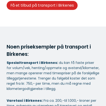
Få et tilbud på transport i Birkenes
Noen priseksempler på transport i
Birkenes:
Spesialtransport
i Birkenes:
du kan få faste priser
for volum/vek, henting/oppmøte og avstand/kilometer,
men mange opererer med timespriser på de forskjellige
tilleggstjenestene. Trenger du følgebil koster det som
regel fra kr. 750,- per time, men du må regne med
kilometergodtgjørelse i tillegg.
Varetaxi
i Birkenes:
Fra ca. 200,-til 1.000,- kroner per
time, avhengig av størrelsen på kjøretøyet og antall