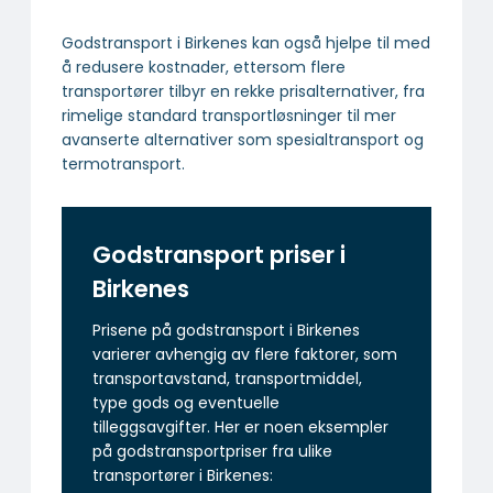
Godstransport i Birkenes kan også hjelpe til med
å redusere kostnader, ettersom flere
transportører tilbyr en rekke prisalternativer, fra
rimelige standard transportløsninger til mer
avanserte alternativer som spesialtransport og
termotransport.
Godstransport priser i
Birkenes
Prisene på godstransport i Birkenes
varierer avhengig av flere faktorer, som
transportavstand, transportmiddel,
type gods og eventuelle
tilleggsavgifter. Her er noen eksempler
på godstransportpriser fra ulike
transportører i Birkenes: