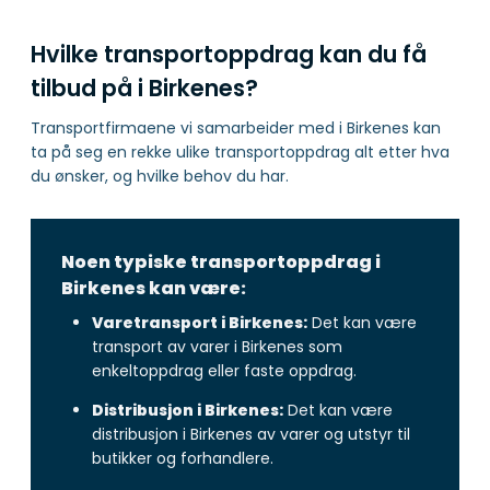
Hvilke transportoppdrag kan du få
tilbud på i Birkenes?
Transportfirmaene vi samarbeider med i Birkenes kan
ta på seg en rekke ulike transportoppdrag alt etter hva
du ønsker, og hvilke behov du har.
Noen typiske transportoppdrag i
Birkenes kan være:
Varetransport i Birkenes:
Det kan være
transport av varer i Birkenes som
enkeltoppdrag eller faste oppdrag.
Distribusjon i Birkenes:
Det kan være
distribusjon i Birkenes av varer og utstyr til
butikker og forhandlere.