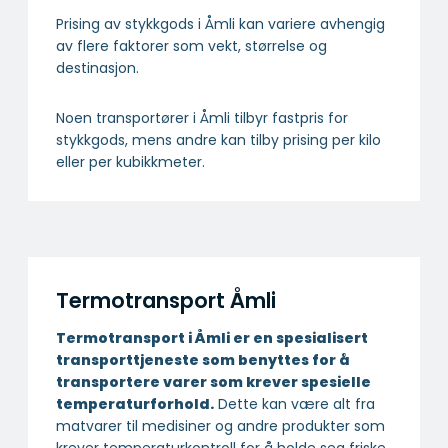
Prising av stykkgods i Åmli kan variere avhengig
av flere faktorer som vekt, størrelse og
destinasjon.
Noen transportører i Åmli tilbyr fastpris for
stykkgods, mens andre kan tilby prising per kilo
eller per kubikkmeter.
Termotransport Åmli
Termotransport i Åmli er en spesialisert
transport­tjeneste som benyttes for å
transportere varer som krever spesielle
temperatur­forhold.
Dette kan være alt fra
matvarer til medisiner og andre produkter som
krever temperaturkontroll for å holde seg friske