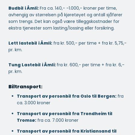
Budbil
i Åmli:
Fra ca. 140,- -1.000,- kroner per time,
avhengig av størrelsen på kjøretøyet og antall sjåfører
som trengs. Det kan også være tilleggskostnader for
ekstra tjenester som lasting/lossing eller forsikring.
Lett lastebil
i Åmli:
fra kr. 500,- per time + fra kr. 5,75,-
pr. km.
Tung Lastebil
i Åmli:
fra kr. 600,- per time + fra kr. 6,-
pr. km.
Biltransport:
Transport av personbil fra Oslo til Bergen:
fra
ca. 3.000 kroner
Transport av personbil fra Trondheim til
Tromsø:
fra ca. 7.000 kroner
Transport av personbil fra Kristiansand til