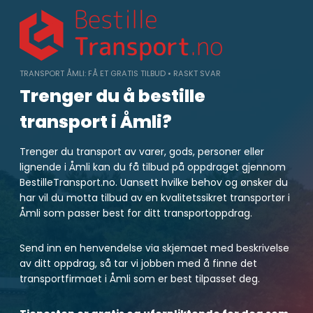
Skip
to
content
TRANSPORT ÅMLI: FÅ ET GRATIS TILBUD • RASKT SVAR
Trenger du å bestille
transport i Åmli?
Trenger du transport av varer, gods, personer eller
lignende i Åmli kan du få tilbud på oppdraget gjennom
BestilleTransport.no. Uansett hvilke behov og ønsker du
har vil du motta tilbud av en kvalitetssikret transportør i
Åmli som passer best for ditt transportoppdrag.
Send inn en henvendelse via skjemaet med beskrivelse
av ditt oppdrag, så tar vi jobben med å finne det
transportfirmaet i Åmli som er best tilpasset deg.