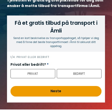
Tjenesten er gratis og uforpliktende for deg som
ønsker å motta tilbud fra transportfirma i Åmli.
Få et gratis tilbud på transport i
Åmli
Send en kort beskrivelse av transport­oppdraget, så hjelper vi deg
med å finne det beste transport­firmaet i Åmli til akkurat ditt
oppdrag.
h
1/4: PRIVAT ELLER BEDRIFT
e
Privat eller bedrift?
*
r
PRIVAT
BEDRIFT
o
Neste