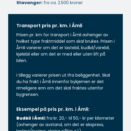
Stavanger:
fra ca. 2.500 kroner
Transport pris pr. km. i Åmli
Prisen pr. km for transport i Åmli avhenger av
hvilket type fraktmiddel som skal brukes. Prisen i
Åmli varierer om det er lastebil, budbil/varebil,
kjølebil eller om det er med eller uten lift på
bilen.
I tillegg varierer prisen ut ifra beliggenhet. Skal
du ha frakt i Åmli innenfor bykjernen er det
rimeligere enn om det skal fraktes utenfor
bygrensen.
Eksempel på pris pr. km. i Åmli:
Budbil
i Åmli:
fra kr. 20,- til 50,- kr per kilometer
(avhenger av avstand, om det er ekspress,