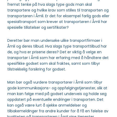
fremst tenke på hva slags type gods man skal
transportere og hvilke krav som stilles til transporten og
transportøren i Åmli. Er det for eksempel farlig gods eller
spesialtransport som krever at transportøren i Åmli har
spesielle tillatelser og sertifikater?
Deretter bør man undersøke ulike transportfirmaer i
Åmli og deres tilbud. Hva slags type transporttilbud har
de, og hva er prisene deres? Det er viktig å velge en
transportør i Åmli som har erfaring med å håndtere det
spesifikke godset som skal fraktes, samt som tilbyr
tilstrekkelig forsikring for godset.
Man bør også vurdere transportører i Åmli som tilbyr
gode kommunikasjons- og oppfølgingstjenester, slik at
man kan følge med på godset underveis og holde seg
oppdatert på eventuelle endringer i transporten. Det
kan også være lurt å sjekke anmeldelser og
tilbakemeldinger fra andre kunder for å få en følelse av
kvaliteten på transportøren i Åmli sine tjenester.