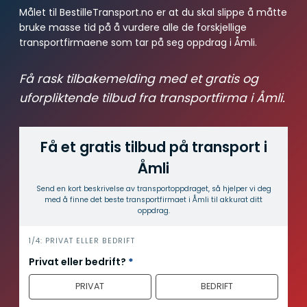
Målet til BestilleTransport.no er at du skal slippe å måtte
bruke masse tid på å vurdere alle de forskjellige
transportfirmaene som tar på seg oppdrag i Åmli.
Få rask tilbakemelding med et gratis og
uforpliktende tilbud fra transportfirma i Åmli.
Få et gratis tilbud på transport i
Åmli
Send en kort beskrivelse av transport­oppdraget, så hjelper vi deg
med å finne det beste transport­firmaet i Åmli til akkurat ditt
oppdrag.
i
1/4: PRIVAT ELLER BEDRIFT
n
Privat eller bedrift?
*
n
PRIVAT
BEDRIFT
h
o