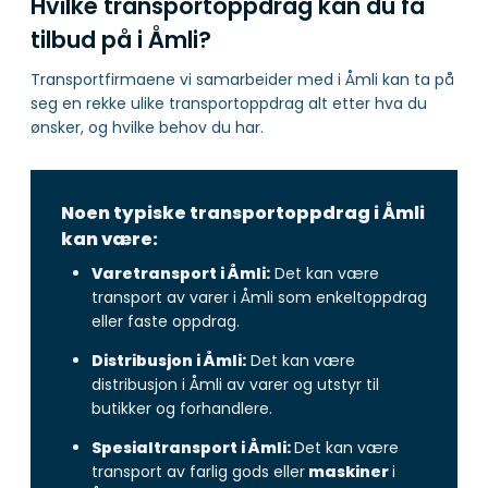
Hvilke transportoppdrag kan du få
tilbud på i Åmli?
Transportfirmaene vi samarbeider med i Åmli kan ta på
seg en rekke ulike transportoppdrag alt etter hva du
ønsker, og hvilke behov du har.
Noen typiske transportoppdrag i Åmli
kan være:
Varetransport i Åmli:
Det kan være
transport av varer i Åmli som enkeltoppdrag
eller faste oppdrag.
Distribusjon i Åmli:
Det kan være
distribusjon i Åmli av varer og utstyr til
butikker og forhandlere.
Spesialtransport i Åmli:
Det kan være
transport av farlig gods eller
maskiner
i