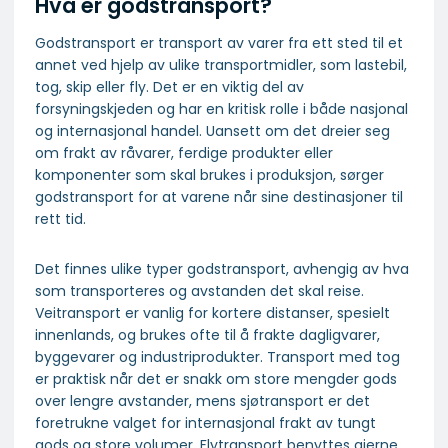
Hva er godstransport?
Godstransport er transport av varer fra ett sted til et
annet ved hjelp av ulike transportmidler, som lastebil,
tog, skip eller fly. Det er en viktig del av
forsyningskjeden og har en kritisk rolle i både nasjonal
og internasjonal handel. Uansett om det dreier seg
om frakt av råvarer, ferdige produkter eller
komponenter som skal brukes i produksjon, sørger
godstransport for at varene når sine destinasjoner til
rett tid.
Det finnes ulike typer godstransport, avhengig av hva
som transporteres og avstanden det skal reise.
Veitransport er vanlig for kortere distanser, spesielt
innenlands, og brukes ofte til å frakte dagligvarer,
byggevarer og industriprodukter. Transport med tog
er praktisk når det er snakk om store mengder gods
over lengre avstander, mens sjøtransport er det
foretrukne valget for internasjonal frakt av tungt
gods og store volumer. Flytransport benyttes gjerne