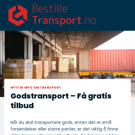
Skip
to
content
NYTTIG INFO OM TRANSPORT
Godstransport – Få gratis
tilbud
Når du skal transportere gods, enten det er små
forsendelser eller større partier, er det viktig å finne