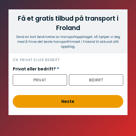
Få et gratis tilbud på transport i
Froland
Send en kort beskrivelse av transport­oppdraget, så hjelper vi deg
med å finne det beste transport­firmaet i Froland til akkurat ditt
oppdrag.
i
1/4: PRIVAT ELLER BEDRIFT
n
Privat eller bedrift?
*
n
PRIVAT
BEDRIFT
h
o
l
d
Neste