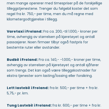
men mange opererer med timespriser på de forskjellige
tilleggstjenestene. Trenger du følgebil koster det som
regel fra kr. 750,- per time, men du må regne med
kilometergodtgjørelse i tillegg.
Varetaxi
i Froland:
Fra ca. 200,-til 1.000,- kroner per
time, avhengig av størrelsen på kjøretøyet og antall
passasjerer. Noen firmaer tilbyr også fastpris for
bestemte ruter eller avstander.
Budbil
i Froland:
Fra ca. 140,- -1.000,- kroner per time,
avhengig av størrelsen på kjøretøyet og antall sjåfører
som trengs. Det kan også være tilleggskostnader for
ekstra tjenester som lasting/lossing eller forsikring.
Lett lastebil
i Froland:
fra kr. 500,- per time + fra kr.
5,75,- pr. km.
Tung Lastebil
i Froland:
fra kr. 600,- per time + fra kr.