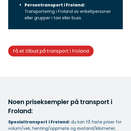
Persontransport i Froland:
Transportering i Froland av enkeltpersoner
eller grupper i taxi eller buss.
Få et tilbud på transport i Froland
Noen priseksempler på transport i
Froland:
Spesialtransport
i Froland:
du kan få faste priser for
volum/vek, henting/oppmøte og avstand/kilometer,