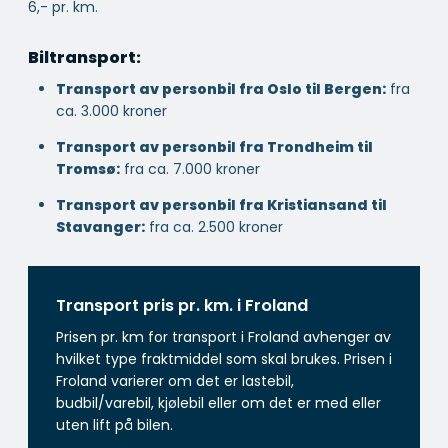
6,- pr. km.
Biltransport:
Transport av personbil fra Oslo til Bergen:
fra
ca. 3.000 kroner
Transport av personbil fra Trondheim til
Tromsø:
fra ca. 7.000 kroner
Transport av personbil fra Kristiansand til
Stavanger:
fra ca. 2.500 kroner
Transport pris pr. km. i Froland
Prisen pr. km for transport i Froland avhenger av
hvilket type fraktmiddel som skal brukes. Prisen i
Froland varierer om det er lastebil,
budbil/varebil, kjølebil eller om det er med eller
uten lift på bilen.