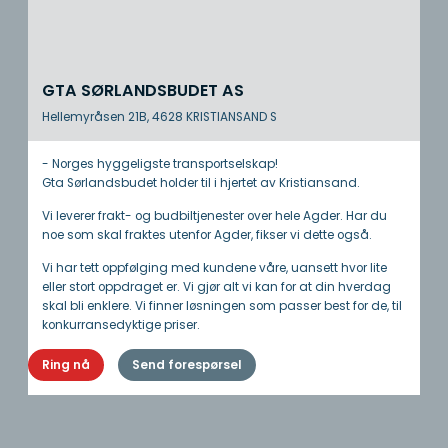
GTA SØRLANDSBUDET AS
Hellemyråsen 21B, 4628 KRISTIANSAND S
- Norges hyggeligste transportselskap!
Gta Sørlandsbudet holder til i hjertet av Kristiansand.
Vi leverer frakt- og budbiltjenester over hele Agder. Har du
noe som skal fraktes utenfor Agder, fikser vi dette også.
Vi har tett oppfølging med kundene våre, uansett hvor lite
eller stort oppdraget er. Vi gjør alt vi kan for at din hverdag
skal bli enklere. Vi finner løsningen som passer best for de, til
konkurransedyktige priser.
Ring nå
Send forespørsel