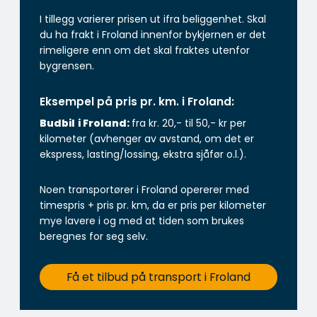
I tillegg varierer prisen ut ifra beliggenhet. Skal
du ha frakt i Froland innenfor bykjernen er det
rimeligere enn om det skal fraktes utenfor
bygrensen.
Eksempel på pris pr. km. i Froland:
Budbil
i Froland:
fra kr. 20,- til 50,- kr per
kilometer (avhenger av avstand, om det er
ekspress, lasting/lossing, ekstra sjåfør o.l.).
Noen transportører i Froland opererer med
timespris + pris pr. km, da er pris per kilometer
mye lavere i og med at tiden som brukes
beregnes for seg selv.
Få et tilbud på transport i Froland