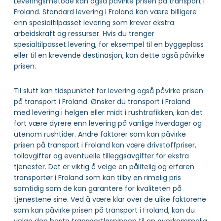
Leveringsmetode kan også påvirke prisen på transport i
Froland. Standard levering i Froland kan være billigere
enn spesialtilpasset levering som krever ekstra
arbeidskraft og ressurser. Hvis du trenger
spesialtilpasset levering, for eksempel til en byggeplass
eller til en krevende destinasjon, kan dette også påvirke
prisen.
Til slutt kan tidspunktet for levering også påvirke prisen
på transport i Froland. Ønsker du transport i Froland
med levering i helgen eller midt i rushtrafikken, kan det
fort være dyrere enn levering på vanlige hverdager og
utenom rushtider. Andre faktorer som kan påvirke
prisen på transport i Froland kan være drivstoffpriser,
tollavgifter og eventuelle tilleggsavgifter for ekstra
tjenester. Det er viktig å velge en pålitelig og erfaren
transportør i Froland som kan tilby en rimelig pris
samtidig som de kan garantere for kvaliteten på
tjenestene sine. Ved å være klar over de ulike faktorene
som kan påvirke prisen på transport i Froland, kan du
velge den beste transportløsningen til en overkommelig