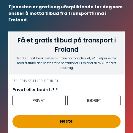
Tjenesten er gratis og uforpliktende for deg som
ønsker å motta tilbud fra transportfirma i
Froland.
Få et gratis tilbud på transport i
Froland
Send en kort beskrivelse av transport­oppdraget, så hjelper vi deg
med å finne det beste transport­firmaet i Froland til akkurat ditt
oppdrag.
h
1/4: PRIVAT ELLER BEDRIFT
e
Privat eller bedrift?
*
r
PRIVAT
BEDRIFT
o
Neste