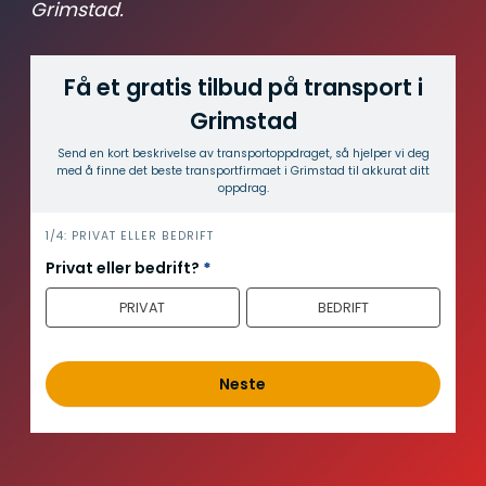
Grimstad.
Få et gratis tilbud på transport i
Grimstad
Send en kort beskrivelse av transport­oppdraget, så hjelper vi deg
med å finne det beste transport­firmaet i Grimstad til akkurat ditt
oppdrag.
i
1/4: PRIVAT ELLER BEDRIFT
n
Privat eller bedrift?
*
n
PRIVAT
BEDRIFT
h
o
l
d
Neste