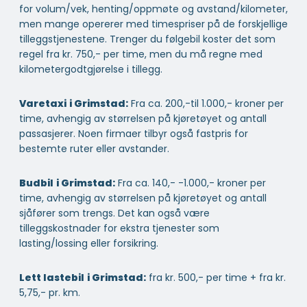
for volum/vek, henting/oppmøte og avstand/kilometer,
men mange opererer med timespriser på de forskjellige
tilleggstjenestene. Trenger du følgebil koster det som
regel fra kr. 750,- per time, men du må regne med
kilometergodtgjørelse i tillegg.
Varetaxi
i Grimstad:
Fra ca. 200,-til 1.000,- kroner per
time, avhengig av størrelsen på kjøretøyet og antall
passasjerer. Noen firmaer tilbyr også fastpris for
bestemte ruter eller avstander.
Budbil
i Grimstad:
Fra ca. 140,- -1.000,- kroner per
time, avhengig av størrelsen på kjøretøyet og antall
sjåfører som trengs. Det kan også være
tilleggskostnader for ekstra tjenester som
lasting/lossing eller forsikring.
Lett lastebil
i Grimstad:
fra kr. 500,- per time + fra kr.
5,75,- pr. km.