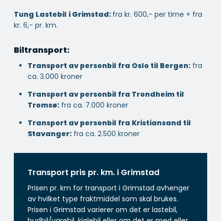
Tung Lastebil
i Grimstad:
fra kr. 600,- per time + fra
kr. 6,- pr. km.
Biltransport:
Transport av personbil fra Oslo til Bergen:
fra
ca. 3.000 kroner
Transport av personbil fra Trondheim til
Tromsø:
fra ca. 7.000 kroner
Transport av personbil fra Kristiansand til
Stavanger:
fra ca. 2.500 kroner
Transport pris pr. km. i Grimstad
Prisen pr. km for transport i Grimstad avhenger
av hvilket type fraktmiddel som skal brukes.
Prisen i Grimstad varierer om det er lastebil,
budbil/varebil, kjølebil eller om det er med eller