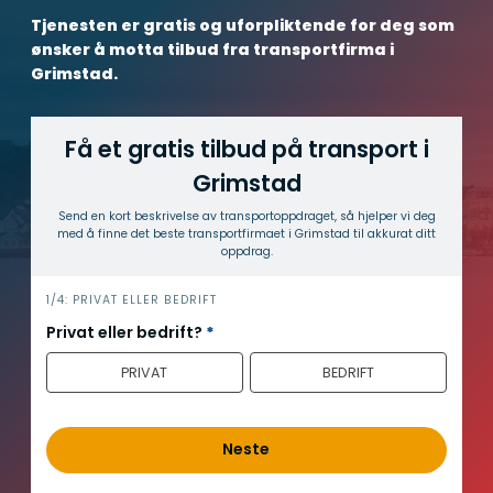
Tjenesten er gratis og uforpliktende for deg som
ønsker å motta tilbud fra transportfirma i
Grimstad.
Få et gratis tilbud på transport i
Grimstad
Send en kort beskrivelse av transport­oppdraget, så hjelper vi deg
med å finne det beste transport­firmaet i Grimstad til akkurat ditt
oppdrag.
h
1/4: PRIVAT ELLER BEDRIFT
e
Privat eller bedrift?
*
r
PRIVAT
BEDRIFT
o
Neste