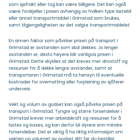
som sjøfrakt eller tog kan være billigere. Det kan også
være forskjeller i prisen avhengig av hvilken type lastebil
eller annet transportmiddel i Grimstad som brukes,
samt tilgjengeligheten av det valgte transportmiddelet.
En annen faktor som påvirker prisen på transport i
Grimstad er avstanden som skal dekkes. Jo lenger
avstanden er, desto høyere blir vanligvis prisen i
Grimstad. Dette skyldes at det kreves mer drivstoff og
ressurser for å dekke lengre avstander, samt at
transportøren i Grimstad må ta hensyn til eventuelle
kostnader for overnatting eller forpleining av sjåfører
underveis.
Vekt og volum av godset kan også påvirke prisen på
transport i Grimstad. Tyngre og større forsendelser i
Grimstad krever mer arbeidskraft og ressurser for å
lastes og losses, og kan derfor bli dyrere enn mindre
forsendelser. Det er viktig å ha riktig informasjon om
vekten og volumet av godset ditt før du bestiller