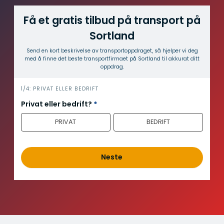
Få et gratis tilbud på transport på
Sortland
Send en kort beskrivelse av transport­oppdraget, så hjelper vi deg
med å finne det beste transport­firmaet på Sortland til akkurat ditt
oppdrag.
i
1/4: PRIVAT ELLER BEDRIFT
n
Privat eller bedrift?
*
n
PRIVAT
BEDRIFT
h
o
l
d
Neste