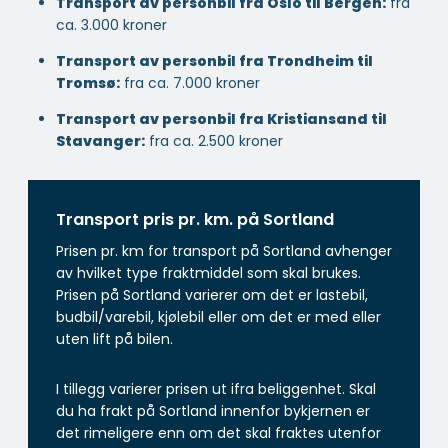
Transport av personbil fra Oslo til Bergen:
fra
ca. 3.000 kroner
Transport av personbil fra Trondheim til
Tromsø:
fra ca. 7.000 kroner
Transport av personbil fra Kristiansand til
Stavanger:
fra ca. 2.500 kroner
Transport pris pr. km. på Sortland
Prisen pr. km for transport på Sortland avhenger
av hvilket type fraktmiddel som skal brukes.
Prisen på Sortland varierer om det er lastebil,
budbil/varebil, kjølebil eller om det er med eller
uten lift på bilen.
I tillegg varierer prisen ut ifra beliggenhet. Skal
du ha frakt på Sortland innenfor bykjernen er
det rimeligere enn om det skal fraktes utenfor