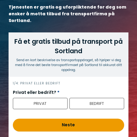
Tjenesten er gratis og uforpliktende for deg som
ønsker å motta tilbud fra transportfirma på
Sortland.
Få et gratis tilbud på transport på
Sortland
Send en kort beskrivelse av transport­oppdraget, så hjelper vi deg
med å finne det beste transport­firmaet på Sortland til akkurat ditt
oppdrag.
h
1/4: PRIVAT ELLER BEDRIFT
e
Privat eller bedrift?
*
r
PRIVAT
BEDRIFT
o
Neste