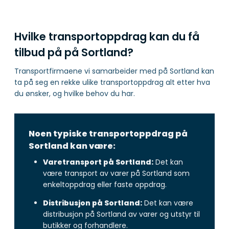
Hvilke transportoppdrag kan du få
tilbud på på Sortland?
Transportfirmaene vi samarbeider med på Sortland kan
ta på seg en rekke ulike transportoppdrag alt etter hva
du ønsker, og hvilke behov du har.
Noen typiske transportoppdrag på
Sortland kan være:
Varetransport på Sortland:
Det kan
være transport av varer på Sortland som
enkeltoppdrag eller faste oppdrag.
Distribusjon på Sortland:
Det kan være
distribusjon på Sortland av varer og utstyr til
butikker og forhandlere.