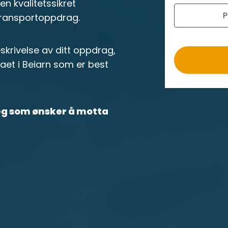
r
n kvalitetssikret
P
o
 transportoppdrag.
krivelse av ditt oppdrag,
aet i Beiarn som er best
deg som ønsker å motta