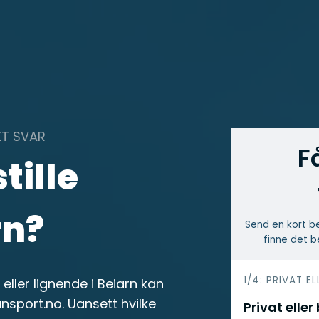
KT SVAR
F
tille
rn?
Send en kort be
finne det b
h
1/4: PRIVAT EL
eller lignende i Beiarn kan
e
nsport.no. Uansett hvilke
Privat eller