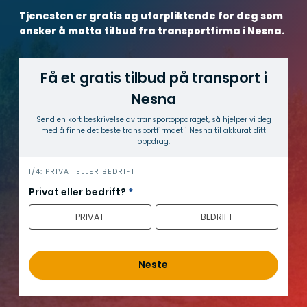
Tjenesten er gratis og uforpliktende for deg som
ønsker å motta tilbud fra transportfirma i Nesna.
Få et gratis tilbud på transport i
Nesna
Send en kort beskrivelse av transport­oppdraget, så hjelper vi deg
med å finne det beste transport­firmaet i Nesna til akkurat ditt
oppdrag.
h
1/4: PRIVAT ELLER BEDRIFT
e
Privat eller bedrift?
*
r
PRIVAT
BEDRIFT
o
Neste