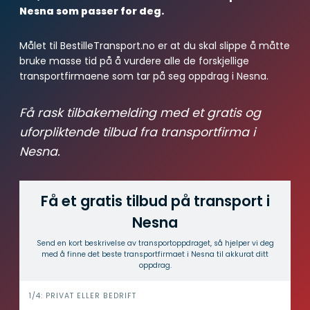
Nesna som passer for deg.
Målet til BestilleTransport.no er at du skal slippe å måtte
bruke masse tid på å vurdere alle de forskjellige
transportfirmaene som tar på seg oppdrag i Nesna.
Få rask tilbakemelding med et gratis og
uforpliktende tilbud fra transportfirma i
Nesna.
Få et gratis tilbud på transport i
Nesna
Send en kort beskrivelse av transport­oppdraget, så hjelper vi deg
med å finne det beste transport­firmaet i Nesna til akkurat ditt
oppdrag.
i
1/4: PRIVAT ELLER BEDRIFT