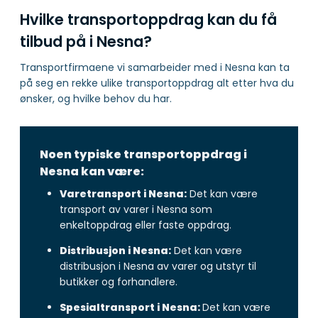
Hvilke transportoppdrag kan du få
tilbud på i Nesna?
Transportfirmaene vi samarbeider med i Nesna kan ta
på seg en rekke ulike transportoppdrag alt etter hva du
ønsker, og hvilke behov du har.
Noen typiske transportoppdrag i
Nesna kan være:
Varetransport i Nesna:
Det kan være
transport av varer i Nesna som
enkeltoppdrag eller faste oppdrag.
Distribusjon i Nesna:
Det kan være
distribusjon i Nesna av varer og utstyr til
butikker og forhandlere.
Spesialtransport i Nesna:
Det kan være