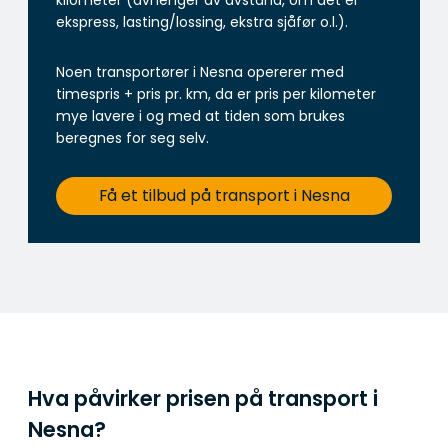
kilometer (avhenger av avstand, om det er
ekspress, lasting/lossing, ekstra sjåfør o.l.).
Noen transportører i Nesna opererer med
timespris + pris pr. km, da er pris per kilometer
mye lavere i og med at tiden som brukes
beregnes for seg selv.
Få et tilbud på transport i Nesna
Hva påvirker prisen på transport i
Nesna?