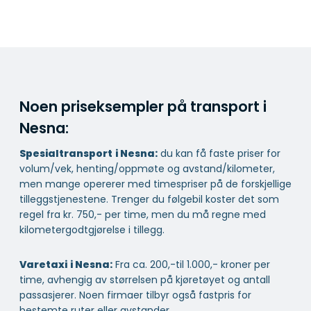
Noen priseksempler på transport i
Nesna:
Spesialtransport
i Nesna:
du kan få faste priser for
volum/vek, henting/oppmøte og avstand/kilometer,
men mange opererer med timespriser på de forskjellige
tilleggstjenestene. Trenger du følgebil koster det som
regel fra kr. 750,- per time, men du må regne med
kilometergodtgjørelse i tillegg.
Varetaxi
i Nesna:
Fra ca. 200,-til 1.000,- kroner per
time, avhengig av størrelsen på kjøretøyet og antall
passasjerer. Noen firmaer tilbyr også fastpris for
bestemte ruter eller avstander.