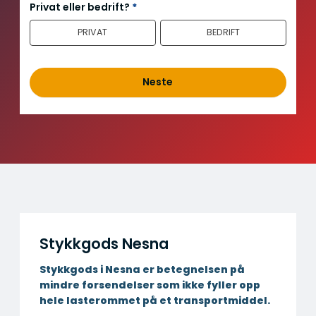
n
Privat eller bedrift?
*
n
PRIVAT
BEDRIFT
h
o
l
d
Neste
Stykkgods Nesna
Stykkgods i Nesna er betegnelsen på
mindre forsendelser som ikke fyller opp
hele lasterommet på et transportmiddel.