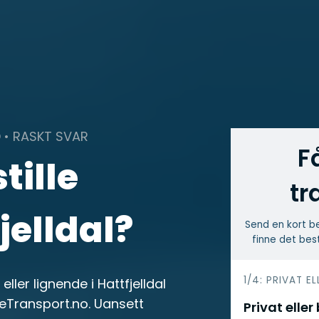
 • RASKT SVAR
F
tille
tr
jelldal?
Send en kort be
finne det best
h
1/4: PRIVAT EL
ller lignende i Hattfjelldal
e
leTransport.no. Uansett
Privat eller