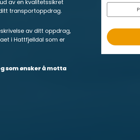
r
ud av en kvalitetssikret
P
o
 ditt transportoppdrag.
krivelse av ditt oppdrag,
et i Hattfjelldal som er
deg som ønsker å motta