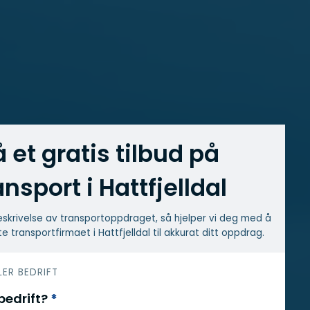
å et gratis tilbud på
ansport i Hattfjelldal
skrivelse av transport­oppdraget, så hjelper vi deg med å
e transport­firmaet i Hattfjelldal til akkurat ditt oppdrag.
LER BEDRIFT
 bedrift?
*