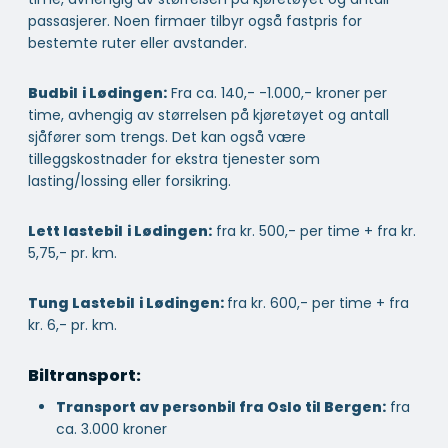
passasjerer. Noen firmaer tilbyr også fastpris for
bestemte ruter eller avstander.
Budbil
i Lødingen:
Fra ca. 140,- -1.000,- kroner per
time, avhengig av størrelsen på kjøretøyet og antall
sjåfører som trengs. Det kan også være
tilleggskostnader for ekstra tjenester som
lasting/lossing eller forsikring.
Lett lastebil
i Lødingen:
fra kr. 500,- per time + fra kr.
5,75,- pr. km.
Tung Lastebil
i Lødingen:
fra kr. 600,- per time + fra
kr. 6,- pr. km.
Biltransport:
Transport av personbil fra Oslo til Bergen:
fra
ca. 3.000 kroner