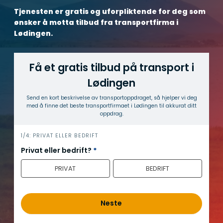
Tjenesten er gratis og uforpliktende for deg som
ønsker å motta tilbud fra transportfirma i
Lødingen.
Få et gratis tilbud på transport i
Lødingen
Send en kort beskrivelse av transport­oppdraget, så hjelper vi deg
med å finne det beste transport­firmaet i Lødingen til akkurat ditt
oppdrag.
h
1/4: PRIVAT ELLER BEDRIFT
e
Privat eller bedrift?
*
r
PRIVAT
BEDRIFT
o
Neste