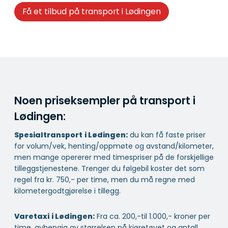
Få et tilbud på transport i Lødingen
Noen priseksempler på transport i
Lødingen:
Spesialtransport
i Lødingen:
du kan få faste priser
for volum/vek, henting/oppmøte og avstand/kilometer,
men mange opererer med timespriser på de forskjellige
tilleggstjenestene. Trenger du følgebil koster det som
regel fra kr. 750,- per time, men du må regne med
kilometergodtgjørelse i tillegg.
Varetaxi
i Lødingen:
Fra ca. 200,-til 1.000,- kroner per
time, avhengig av størrelsen på kjøretøyet og antall