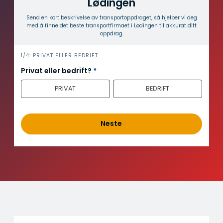
Lødingen
Send en kort beskrivelse av transport­oppdraget, så hjelper vi deg
med å finne det beste transport­firmaet i Lødingen til akkurat ditt
oppdrag.
i
1/4: PRIVAT ELLER BEDRIFT
n
Privat eller bedrift?
*
n
PRIVAT
BEDRIFT
h
o
l
d
Neste