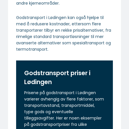
andre kjerneområder.
Godstransport i Lødingen kan også hjelpe til
med å redusere kostnader, ettersom flere
transportører tilbyr en rekke prisalternativer, fra
rimelige standard transportløsninger til mer
avanserte alternativer som spesialtransport og
termotransport.
Godstransport priser i
Lødingen
Prisene på godstransport i Lødingen
varierer avhengig av flere faktorer, som
transportavstand, transportmiddel,
type gods og eventuelle
tilleggsavgifter. Her er noen eksempler
på godstransportpriser fra ulike