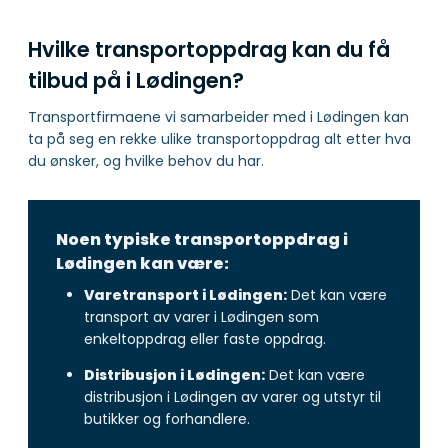
Hvilke transportoppdrag kan du få
tilbud på i Lødingen?
Transportfirmaene vi samarbeider med i Lødingen kan
ta på seg en rekke ulike transportoppdrag alt etter hva
du ønsker, og hvilke behov du har.
Noen typiske transportoppdrag i
Lødingen kan være:
Varetransport i Lødingen:
Det kan være
transport av varer i Lødingen som
enkeltoppdrag eller faste oppdrag.
Distribusjon i Lødingen:
Det kan være
distribusjon i Lødingen av varer og utstyr til
butikker og forhandlere.