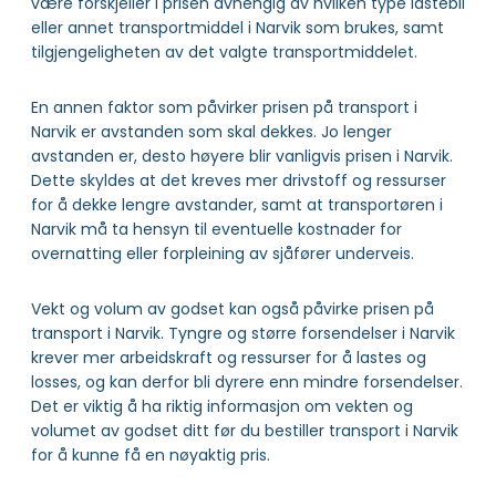
være forskjeller i prisen avhengig av hvilken type lastebil
eller annet transportmiddel i Narvik som brukes, samt
tilgjengeligheten av det valgte transportmiddelet.
En annen faktor som påvirker prisen på transport i
Narvik er avstanden som skal dekkes. Jo lenger
avstanden er, desto høyere blir vanligvis prisen i Narvik.
Dette skyldes at det kreves mer drivstoff og ressurser
for å dekke lengre avstander, samt at transportøren i
Narvik må ta hensyn til eventuelle kostnader for
overnatting eller forpleining av sjåfører underveis.
Vekt og volum av godset kan også påvirke prisen på
transport i Narvik. Tyngre og større forsendelser i Narvik
krever mer arbeidskraft og ressurser for å lastes og
losses, og kan derfor bli dyrere enn mindre forsendelser.
Det er viktig å ha riktig informasjon om vekten og
volumet av godset ditt før du bestiller transport i Narvik
for å kunne få en nøyaktig pris.