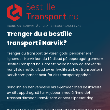
Skip
to
content
TRANSPORT NARVIK: FÅ ET GRATIS TILBUD • RASKT SVAR
Trenger du å bestille
transport i Narvik?
Trenger du transport av varer, gods, personer eller
lignende i Narvik kan du få tilbud på oppdraget gjennom
BestilleTransport.no. Uansett hvilke behov og ønsker du
har vil du motta tilbud av en kvalitetssikret transportør i
Narvik som passer best for ditt transportoppdrag.
Send inn en henvendelse via skjemaet med beskrivelse
av ditt oppdrag, så tar vi jobben med å finne det
transportfirmaet i Narvik som er best tilpasset deg.