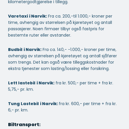
kilometergodtgjørelse i tillegg.
Varetaxi
i Narvik:
Fra ca. 200,-til 1.000,- kroner per
time, avhengig av størrelsen på kjøretøyet og antall
passasjerer. Noen firmaer tilbyr også fastpris for
bestemte ruter eller avstander.
Budbil
i Narvik:
Fra ca. 140,- -1.000,- kroner per time,
avhengig av størrelsen på kjøretøyet og antall sjåfører
som trengs. Det kan også være tilleggskostnader for
ekstra tjenester som lasting/lossing eller forsikring.
Lett lastebil
i Narvik:
fra kr. 500,- per time + fra kr.
5,75,- pr. km.
Tung Lastebil
i Narvik:
fra kr. 600,- per time + fra kr.
6,- pr. km.
Biltransport: