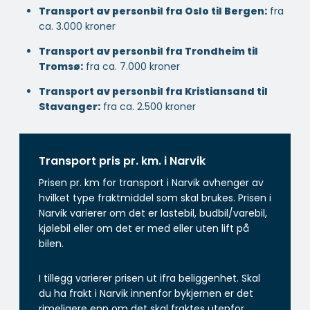
Transport av personbil fra Oslo til Bergen:
fra
ca. 3.000 kroner
Transport av personbil fra Trondheim til
Tromsø:
fra ca. 7.000 kroner
Transport av personbil fra Kristiansand til
Stavanger:
fra ca. 2.500 kroner
Transport pris pr. km. i Narvik
Prisen pr. km for transport i Narvik avhenger av
hvilket type fraktmiddel som skal brukes. Prisen i
Narvik varierer om det er lastebil, budbil/varebil,
kjølebil eller om det er med eller uten lift på
bilen.
I tillegg varierer prisen ut ifra beliggenhet. Skal
du ha frakt i Narvik innenfor bykjernen er det
rimeligere enn om det skal fraktes utenfor