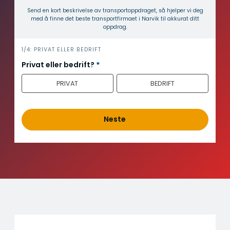
Send en kort beskrivelse av transport­oppdraget, så hjelper vi deg
med å finne det beste transport­firmaet i Narvik til akkurat ditt
oppdrag.
i
1/4: PRIVAT ELLER BEDRIFT
n
Privat eller bedrift?
*
n
PRIVAT
BEDRIFT
h
o
l
d
Neste