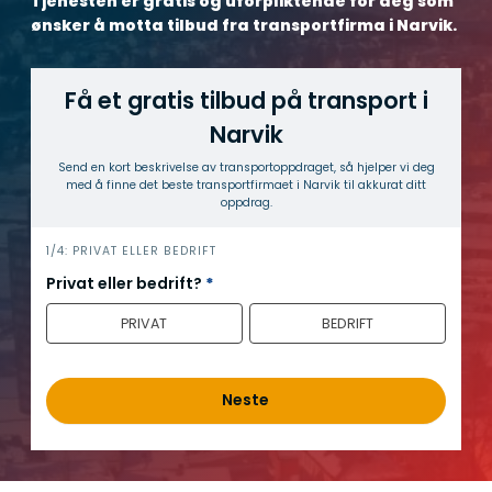
Tjenesten er gratis og uforpliktende for deg som
ønsker å motta tilbud fra transportfirma i Narvik.
Få et gratis tilbud på transport i
Narvik
Send en kort beskrivelse av transport­oppdraget, så hjelper vi deg
med å finne det beste transport­firmaet i Narvik til akkurat ditt
oppdrag.
h
1/4: PRIVAT ELLER BEDRIFT
e
Privat eller bedrift?
*
r
PRIVAT
BEDRIFT
o
Neste