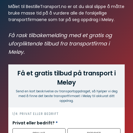
Målet til BestilleTransport.no er at du skal slippe å måtte
bruke masse tid på å vurdere alle de forskjellige
transportfirmaene som tar på seg oppdrag i Meløy.
Få rask tilbakemelding med et gratis og
uforpliktende tilbud fra transportfirma i
Meløy.
Få et gratis tilbud på transport i
Meløy
Send en kort beskrivelse av transport­oppdraget, så hjelper vi deg
med å finne det beste transport­firmaet i Meløy til akkurat ditt
oppdrag.
i
1/4: PRIVAT ELLER BEDRIFT
n
Privat eller bedrift?
*
n