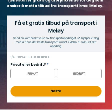
Tjenesten er gratis og uforpliktende for deg som
ønsker å motta tilbud fra transportfirma i Meløy.
Få et gratis tilbud på transport i
Meløy
Send en kort beskrivelse av transport­oppdraget, så hjelper vi deg
med å finne det beste transport­firmaet i Meløy til akkurat ditt
oppdrag.
h
1/4: PRIVAT ELLER BEDRIFT
e
Privat eller bedrift?
*
r
PRIVAT
BEDRIFT
o
Neste