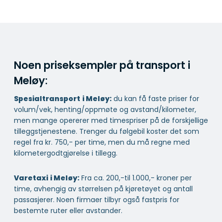
Noen priseksempler på transport i
Meløy:
Spesialtransport
i Meløy:
du kan få faste priser for
volum/vek, henting/oppmøte og avstand/kilometer,
men mange opererer med timespriser på de forskjellige
tilleggstjenestene. Trenger du følgebil koster det som
regel fra kr. 750,- per time, men du må regne med
kilometergodtgjørelse i tillegg.
Varetaxi
i Meløy:
Fra ca. 200,-til 1.000,- kroner per
time, avhengig av størrelsen på kjøretøyet og antall
passasjerer. Noen firmaer tilbyr også fastpris for
bestemte ruter eller avstander.