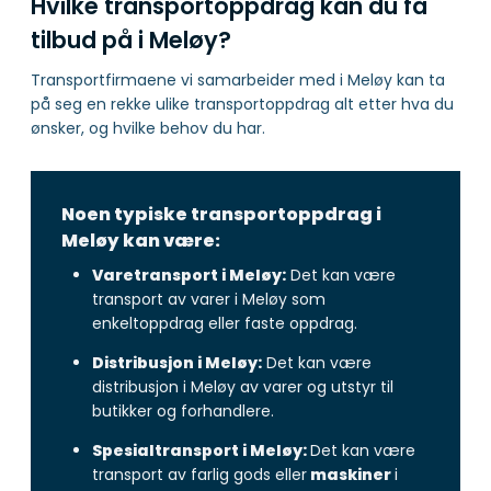
Hvilke transportoppdrag kan du få
tilbud på i Meløy?
Transportfirmaene vi samarbeider med i Meløy kan ta
på seg en rekke ulike transportoppdrag alt etter hva du
ønsker, og hvilke behov du har.
Noen typiske transportoppdrag i
Meløy kan være:
Varetransport i Meløy:
Det kan være
transport av varer i Meløy som
enkeltoppdrag eller faste oppdrag.
Distribusjon i Meløy:
Det kan være
distribusjon i Meløy av varer og utstyr til
butikker og forhandlere.
Spesialtransport i Meløy:
Det kan være
transport av farlig gods eller
maskiner
i