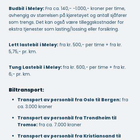
Budbil
i Meløy:
Fra ca. 140,- -1.000,- kroner per time,
avhengig av størrelsen på kjøretøyet og antall sjåfører
som trengs. Det kan også være tilleggskostnader for
ekstra tjenester som lasting/lossing eller forsikring.
Lett lastebil
i Meløy:
fra kr. 500,- per time + fra kr.
5,75,- pr. km.
Tung Lastebil
i Meløy:
fra kr. 600,- per time + fra kr.
6,- pr. km.
Biltransport:
Transport av personbil fra Oslo til Bergen:
fra
ca. 3.000 kroner
Transport av personbil fra Trondheim til
Tromsø:
fra ca. 7.000 kroner
Transport av personbil fra Kristiansand til