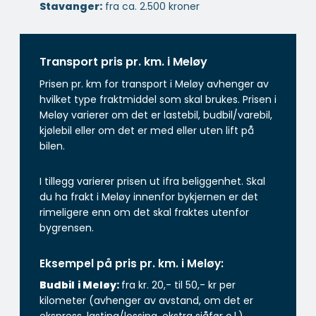
Stavanger:
fra ca. 2.500 kroner
Transport pris pr. km. i Meløy
Prisen pr. km for transport i Meløy avhenger av
hvilket type fraktmiddel som skal brukes. Prisen i
Meløy varierer om det er lastebil, budbil/varebil,
kjølebil eller om det er med eller uten lift på
bilen.
I tillegg varierer prisen ut ifra beliggenhet. Skal
du ha frakt i Meløy innenfor bykjernen er det
rimeligere enn om det skal fraktes utenfor
bygrensen.
Eksempel på pris pr. km. i Meløy:
Budbil
i Meløy:
fra kr. 20,- til 50,- kr per
kilometer (avhenger av avstand, om det er