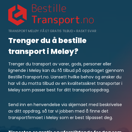
Skip
to
content
TRANSPORT MELØY: FÅ ET GRATIS TILBUD • RASKT SVAR
Trenger du å bestille
transport i Meløy?
Trenger du transport av varer, gods, personer eller
lignende i Meløy kan du få tilbud på oppdraget gjennom
BestilleTransport.no. Uansett hvilke behov og ønsker du
har vil du motta tilbud av en kvalitetssikret transportør i
Meløy som passer best for ditt transportoppdrag.
Send inn en henvendelse via skjemaet med beskrivelse
av ditt oppdrag, så tar vi jobben med å finne det
transportfirmaet i Meløy som er best tilpasset deg.