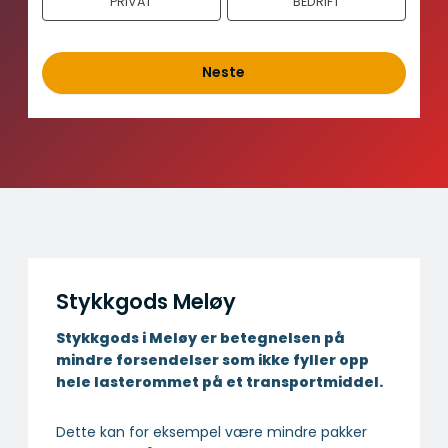
PRIVAT
BEDRIFT
h
o
l
d
Neste
Stykkgods Meløy
Stykkgods i Meløy er betegnelsen på
mindre forsendelser som ikke fyller opp
hele lasterommet på et transportmiddel.
Dette kan for eksempel være mindre pakker