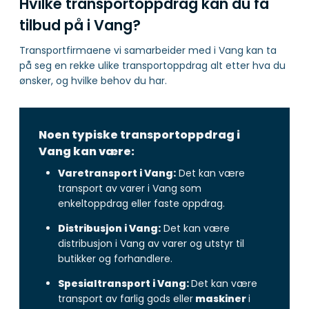
Hvilke transportoppdrag kan du få
tilbud på i Vang?
Transportfirmaene vi samarbeider med i Vang kan ta
på seg en rekke ulike transportoppdrag alt etter hva du
ønsker, og hvilke behov du har.
Noen typiske transportoppdrag i
Vang kan være:
Varetransport i Vang:
Det kan være
transport av varer i Vang som
enkeltoppdrag eller faste oppdrag.
Distribusjon i Vang:
Det kan være
distribusjon i Vang av varer og utstyr til
butikker og forhandlere.
Spesialtransport i Vang:
Det kan være
transport av farlig gods eller
maskiner
i