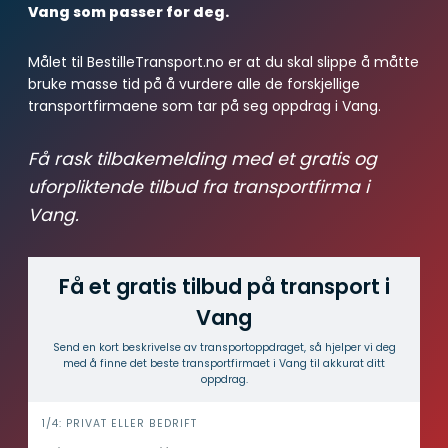
Vang som passer for deg.
Målet til BestilleTransport.no er at du skal slippe å måtte
bruke masse tid på å vurdere alle de forskjellige
transportfirmaene som tar på seg oppdrag i Vang.
Få rask tilbakemelding med et gratis og
uforpliktende tilbud fra transportfirma i
Vang.
Få et gratis tilbud på transport i
Vang
Send en kort beskrivelse av transport­oppdraget, så hjelper vi deg
med å finne det beste transport­firmaet i Vang til akkurat ditt
oppdrag.
i
1/4: PRIVAT ELLER BEDRIFT