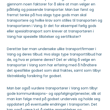
gjennom noen faktorer for å sikre at man velger en
pålitelig og passende transportør. Man bør først og
fremst tenke på hva slags type gods man skal
transportere og hvilke krav som stilles til transporten og
transportøren i Vang. Er det for eksempel farlig gods
eller spesialtransport som krever at transportøren i
Vang har spesielle tillatelser og sertifikater?
Deretter bør man undersøke ulike transportfirmaer i
Vang og deres tilbud. Hva slags type transporttilbud har
de, og hva er prisene deres? Det er viktig å velge en
transportør i Vang som har erfaring med å håndtere
det spesifikke godset som skal fraktes, samt som tilbyr
tilstrekkelig forsikring for godset.
Man bør også vurdere transportører i Vang som tilbyr
gode kommunikasjons- og oppfølgingstjenester, slik at
man kan følge med på godset underveis og holde seg
oppdatert på eventuelle endringer i transporten. Det
kan også være lurt å sjekke anmeldelser og