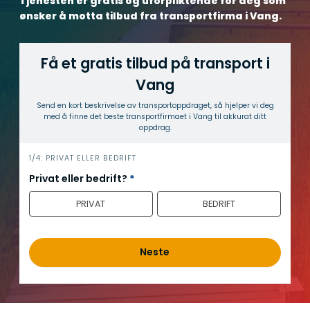
Tjenesten er gratis og uforpliktende for deg som
ønsker å motta tilbud fra transportfirma i Vang.
Få et gratis tilbud på transport i
Vang
Send en kort beskrivelse av transport­oppdraget, så hjelper vi deg
med å finne det beste transport­firmaet i Vang til akkurat ditt
oppdrag.
h
1/4: PRIVAT ELLER BEDRIFT
e
Privat eller bedrift?
*
r
PRIVAT
BEDRIFT
o
Neste