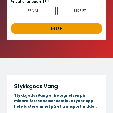
n
Privat eller bedrift?
*
n
PRIVAT
BEDRIFT
h
o
l
d
Neste
Stykkgods Vang
Stykkgods i Vang er betegnelsen på
mindre forsendelser som ikke fyller opp
hele lasterommet på et transportmiddel.