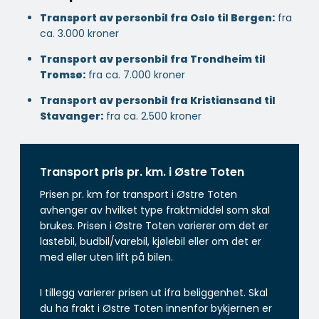
Transport av personbil fra Oslo til Bergen:
fra
ca. 3.000 kroner
Transport av personbil fra Trondheim til
Tromsø:
fra ca. 7.000 kroner
Transport av personbil fra Kristiansand til
Stavanger:
fra ca. 2.500 kroner
Transport pris pr. km. i Østre Toten
Prisen pr. km for transport i Østre Toten
avhenger av hvilket type fraktmiddel som skal
brukes. Prisen i Østre Toten varierer om det er
lastebil, budbil/varebil, kjølebil eller om det er
med eller uten lift på bilen.
I tillegg varierer prisen ut ifra beliggenhet. Skal
du ha frakt i Østre Toten innenfor bykjernen er