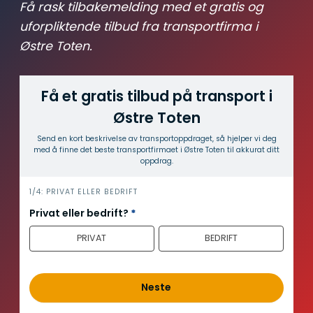
Få rask tilbakemelding med et gratis og
uforpliktende tilbud fra transportfirma i
Østre Toten.
Få et gratis tilbud på transport i
Østre Toten
Send en kort beskrivelse av transport­oppdraget, så hjelper vi deg
med å finne det beste transport­firmaet i Østre Toten til akkurat ditt
oppdrag.
i
1/4: PRIVAT ELLER BEDRIFT
n
Privat eller bedrift?
*
n
PRIVAT
BEDRIFT
h
o
l
d
Neste