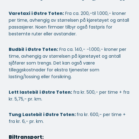
Varetaxi
i Østre Toten:
Fra ca. 200,-til 1.000,- kroner
per time, avhengig av størrelsen på kjøretøyet og antall
passasjerer. Noen firmaer tilbyr også fastpris for
bestemte ruter eller avstander.
Budbil
i Østre Toten:
Fra ca. 140,- -1.000,- kroner per
time, avhengig av størrelsen på kjøretøyet og antall
sjåfører som trengs. Det kan også være
tilleggskostnader for ekstra tjenester som
lasting/lossing eller forsikring.
Lett lastebil
i Østre Toten:
fra kr. 500,- per time + fra
kr. 5,75,- pr. km.
Tung Lastebil
i Østre Toten:
fra kr. 600,- per time +
fra kr. 6,- pr. km.
Biltransport: