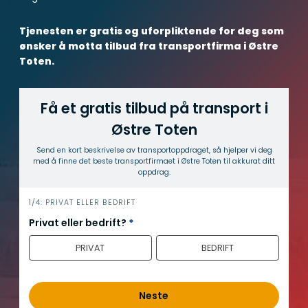
Tjenesten er gratis og uforpliktende for deg som
ønsker å motta tilbud fra transportfirma i Østre
Toten.
Få et gratis tilbud på transport i
Østre Toten
Send en kort beskrivelse av transport­oppdraget, så hjelper vi deg
med å finne det beste transport­firmaet i Østre Toten til akkurat ditt
oppdrag.
h
1/4: PRIVAT ELLER BEDRIFT
e
Privat eller bedrift?
*
r
PRIVAT
BEDRIFT
o
Neste