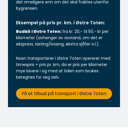
det rimeligere enn om det skal fraktes utenfor
bygrensen.
Eksempel på pris pr. km. i Østre Toten:
Budbil
i Østre Toten:
fra kr. 20,- til 50,- kr per
kilometer (avhenger av avstand, om det er
ekspress, lasting/lossing, ekstra sjåfør o.l.).
Noen transportører i Østre Toten opererer med
timespris + pris pr. km, da er pris per kilometer
mye lavere i og med at tiden som brukes
beregnes for seg selv.
Få et tilbud på transport i Østre Toten