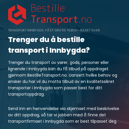
Skip
to
content
TRANSPORT INNBYGDA: FÅ ET GRATIS TILBUD • RASKT SVAR
Trenger du å bestille
transport i Innbygda?
Trenger du transport av varer, gods, personer eller
lignende i Innbygda kan du få tilbud på oppdraget
gjennom BestilleTransport.no. Uansett hvilke behov og
ønsker du har vil du motta tilbud av en kvalitetssikret
transportør i Innbygda som passer best for ditt
transportoppdrag.
Send inn en henvendelse via skjemaet med beskrivelse
av ditt oppdrag, så tar vi jobben med å finne det
transportfirmaet i Innbygda som er best tilpasset deg.