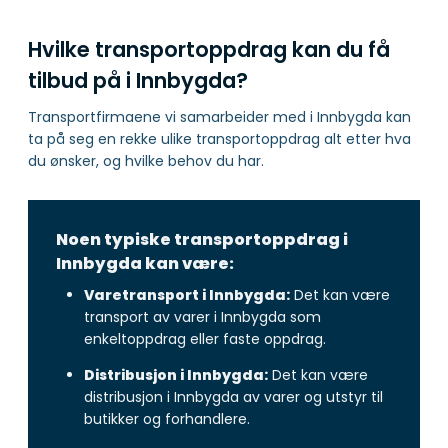
Hvilke transportoppdrag kan du få
tilbud på i Innbygda?
Transportfirmaene vi samarbeider med i Innbygda kan
ta på seg en rekke ulike transportoppdrag alt etter hva
du ønsker, og hvilke behov du har.
Noen typiske transportoppdrag i
Innbygda kan være:
Varetransport i Innbygda:
Det kan være
transport av varer i Innbygda som
enkeltoppdrag eller faste oppdrag.
Distribusjon i Innbygda:
Det kan være
distribusjon i Innbygda av varer og utstyr til
butikker og forhandlere.