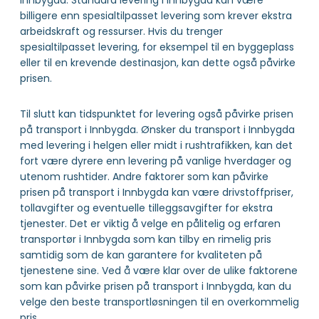
Innbygda. Standard levering i Innbygda kan være
billigere enn spesialtilpasset levering som krever ekstra
arbeidskraft og ressurser. Hvis du trenger
spesialtilpasset levering, for eksempel til en byggeplass
eller til en krevende destinasjon, kan dette også påvirke
prisen.
Til slutt kan tidspunktet for levering også påvirke prisen
på transport i Innbygda. Ønsker du transport i Innbygda
med levering i helgen eller midt i rushtrafikken, kan det
fort være dyrere enn levering på vanlige hverdager og
utenom rushtider. Andre faktorer som kan påvirke
prisen på transport i Innbygda kan være drivstoffpriser,
tollavgifter og eventuelle tilleggsavgifter for ekstra
tjenester. Det er viktig å velge en pålitelig og erfaren
transportør i Innbygda som kan tilby en rimelig pris
samtidig som de kan garantere for kvaliteten på
tjenestene sine. Ved å være klar over de ulike faktorene
som kan påvirke prisen på transport i Innbygda, kan du
velge den beste transportløsningen til en overkommelig
pris.