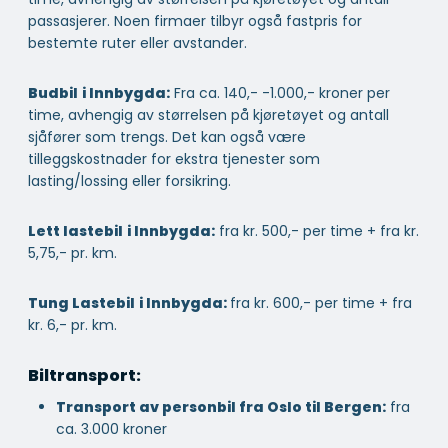
passasjerer. Noen firmaer tilbyr også fastpris for
bestemte ruter eller avstander.
Budbil
i Innbygda:
Fra ca. 140,- -1.000,- kroner per
time, avhengig av størrelsen på kjøretøyet og antall
sjåfører som trengs. Det kan også være
tilleggskostnader for ekstra tjenester som
lasting/lossing eller forsikring.
Lett lastebil
i Innbygda:
fra kr. 500,- per time + fra kr.
5,75,- pr. km.
Tung Lastebil
i Innbygda:
fra kr. 600,- per time + fra
kr. 6,- pr. km.
Biltransport:
Transport av personbil fra Oslo til Bergen:
fra
ca. 3.000 kroner