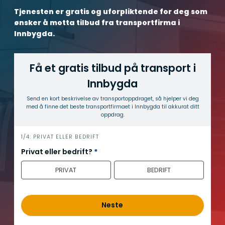
Tjenesten er gratis og uforpliktende for deg som
ønsker å motta tilbud fra transportfirma i
Innbygda.
Få et gratis tilbud på transport i
Innbygda
Send en kort beskrivelse av transport­oppdraget, så hjelper vi deg
med å finne det beste transport­firmaet i Innbygda til akkurat ditt
oppdrag.
h
1/4: PRIVAT ELLER BEDRIFT
e
Privat eller bedrift?
*
r
PRIVAT
BEDRIFT
o
Neste