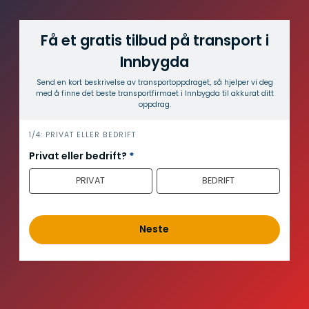
Få et gratis tilbud på transport i
Innbygda
Send en kort beskrivelse av transport­oppdraget, så hjelper vi deg
med å finne det beste transport­firmaet i Innbygda til akkurat ditt
oppdrag.
i
1/4: PRIVAT ELLER BEDRIFT
n
Privat eller bedrift?
*
n
PRIVAT
BEDRIFT
h
o
l
d
Neste