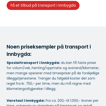
Få et tilbud på transport i Innbygda
Noen priseksempler på transport i
Innbygda:
Spesialtransport
i Innbygda:
du kan få faste priser
for volum/vek, henting/oppmøte og avstand/kilometer,
men mange opererer med timespriser på de forskjellige
tilleggstjenestene. Trenger du følgebil koster det som
regel fra kr. 750,- per time, men du må regne med
kilometergodtgjørelse i tillegg.
Varetaxi
i Innbygda:
Fra ca. 200,-til 1.000,- kroner per
time, avhengig av størrelsen på kjøretøyet og antall