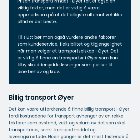
Prisen transportfirmaet i Øyer tar, er også en
viktig faktor, men det er viktig å være
oppmerksom på at det billigste alternativet ikke
alltid er det beste.
Til slutt bør man også vurdere andre faktorer
som kundeservice, fleksibilitet og tilgjengelighet
når man velger et transportselskap i Øyer. Det
er viktig å finne en transportør i Øyer som kan
tilby skreddersydde løsninger som passer til
dine behov og krav.
Billig transport Øyer
Det kan være utfordrende å finne billig transport i Øyer
fordi kostnadene for transport avhenger av en rekke
faktorer som avstand, vekt og volum av det som skal
transporteres, samt transportmiddel og
leveringsmetode. Noen ganger er det mest fristende å