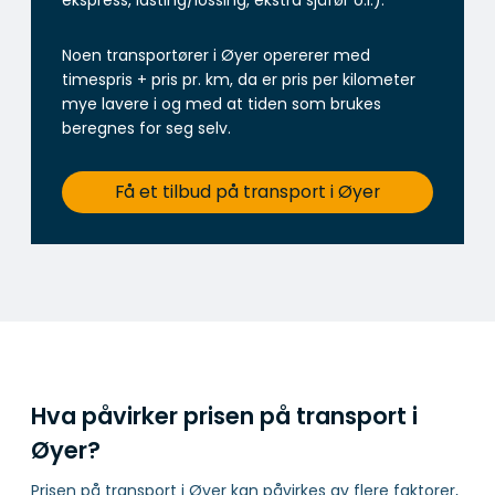
ekspress, lasting/lossing, ekstra sjåfør o.l.).
Noen transportører i Øyer opererer med
timespris + pris pr. km, da er pris per kilometer
mye lavere i og med at tiden som brukes
beregnes for seg selv.
Få et tilbud på transport i Øyer
Hva påvirker prisen på transport i
Øyer?
Prisen på transport i Øyer kan påvirkes av flere faktorer,