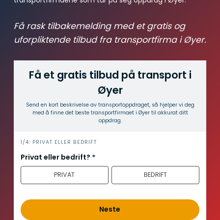
transportfirmaene som tar på seg oppdrag i Øyer.
Få rask tilbakemelding med et gratis og
uforpliktende tilbud fra transportfirma i Øyer.
Få et gratis tilbud på transport i
Øyer
Send en kort beskrivelse av transport­oppdraget, så hjelper vi deg
med å finne det beste transport­firmaet i Øyer til akkurat ditt
oppdrag.
i
1/4: PRIVAT ELLER BEDRIFT
n
Privat eller bedrift?
*
n
PRIVAT
BEDRIFT
h
o
l
d
Neste