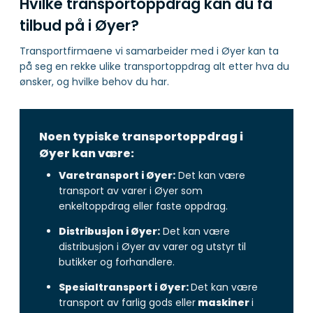
Hvilke transportoppdrag kan du få
tilbud på i Øyer?
Transportfirmaene vi samarbeider med i Øyer kan ta
på seg en rekke ulike transportoppdrag alt etter hva du
ønsker, og hvilke behov du har.
Noen typiske transportoppdrag i
Øyer kan være:
Varetransport i Øyer:
Det kan være
transport av varer i Øyer som
enkeltoppdrag eller faste oppdrag.
Distribusjon i Øyer:
Det kan være
distribusjon i Øyer av varer og utstyr til
butikker og forhandlere.
Spesialtransport i Øyer:
Det kan være
transport av farlig gods eller
maskiner
i