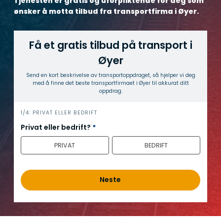
Tjenesten er gratis og uforpliktende for deg som
ønsker å motta tilbud fra transportfirma i Øyer.
Få et gratis tilbud på transport i
Øyer
Send en kort beskrivelse av transport­oppdraget, så hjelper vi deg
med å finne det beste transport­firmaet i Øyer til akkurat ditt
oppdrag.
h
1/4: PRIVAT ELLER BEDRIFT
e
Privat eller bedrift?
*
r
PRIVAT
BEDRIFT
o
Neste