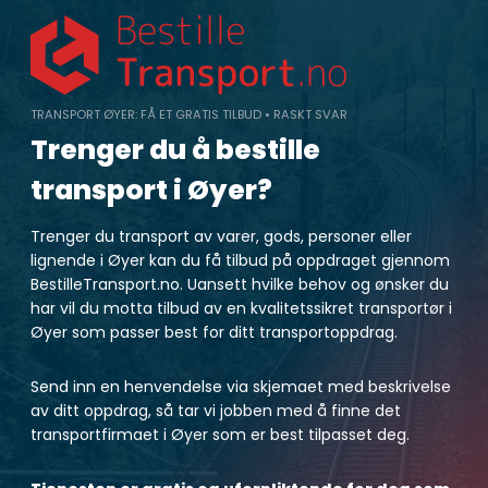
Skip
to
content
TRANSPORT ØYER: FÅ ET GRATIS TILBUD • RASKT SVAR
Trenger du å bestille
transport i Øyer?
Trenger du transport av varer, gods, personer eller
lignende i Øyer kan du få tilbud på oppdraget gjennom
BestilleTransport.no. Uansett hvilke behov og ønsker du
har vil du motta tilbud av en kvalitetssikret transportør i
Øyer som passer best for ditt transportoppdrag.
Send inn en henvendelse via skjemaet med beskrivelse
av ditt oppdrag, så tar vi jobben med å finne det
transportfirmaet i Øyer som er best tilpasset deg.