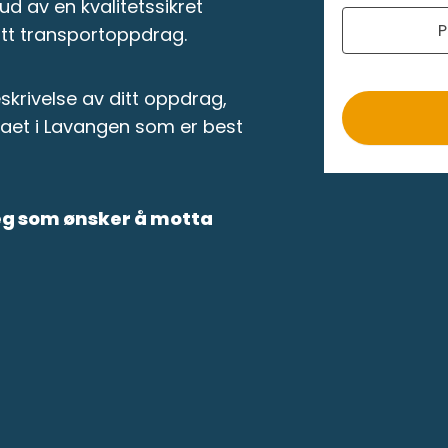
r
ud av en kvalitetssikret
P
o
itt transportoppdrag.
krivelse av ditt oppdrag,
maet i Lavangen som er best
deg som ønsker å motta