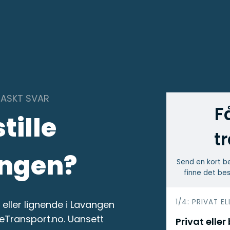
RASKT SVAR
F
tille
t
angen?
Send en kort be
finne det bes
h
1/4: PRIVAT EL
eller lignende i Lavangen
e
leTransport.no. Uansett
Privat eller