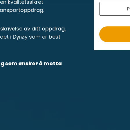
r
n kvalitetssikret
P
o
transportoppdrag.
krivelse av ditt oppdrag,
maet i Dyrøy som er best
deg som ønsker å motta