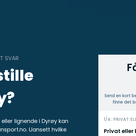
KT SVAR
F
tille
y?
Send en kort be
finne det b
h
1/4: PRIVAT EL
eller lignende i Dyrøy kan
e
nsport.no. Uansett hvilke
Privat eller