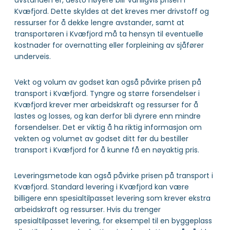
avstanden er, desto høyere blir vanligvis prisen i
Kvæfjord. Dette skyldes at det kreves mer drivstoff og
ressurser for å dekke lengre avstander, samt at
transportøren i Kvæfjord må ta hensyn til eventuelle
kostnader for overnatting eller forpleining av sjåfører
underveis.
Vekt og volum av godset kan også påvirke prisen på
transport i Kvæfjord. Tyngre og større forsendelser i
Kvæfjord krever mer arbeidskraft og ressurser for å
lastes og losses, og kan derfor bli dyrere enn mindre
forsendelser. Det er viktig å ha riktig informasjon om
vekten og volumet av godset ditt før du bestiller
transport i Kvæfjord for å kunne få en nøyaktig pris.
Leveringsmetode kan også påvirke prisen på transport i
Kvæfjord. Standard levering i Kvæfjord kan være
billigere enn spesialtilpasset levering som krever ekstra
arbeidskraft og ressurser. Hvis du trenger
spesialtilpasset levering, for eksempel til en byggeplass