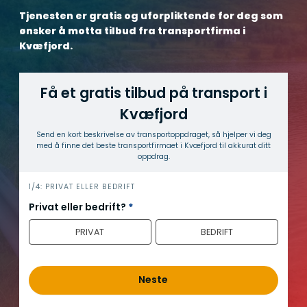
Tjenesten er gratis og uforpliktende for deg som
ønsker å motta tilbud fra transportfirma i
Kvæfjord.
Få et gratis tilbud på transport i
Kvæfjord
Send en kort beskrivelse av transport­oppdraget, så hjelper vi deg
med å finne det beste transport­firmaet i Kvæfjord til akkurat ditt
oppdrag.
h
1/4: PRIVAT ELLER BEDRIFT
e
Privat eller bedrift?
*
r
PRIVAT
BEDRIFT
o
Neste