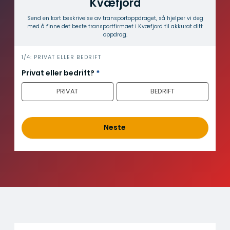
Kvæfjord
Send en kort beskrivelse av transport­oppdraget, så hjelper vi deg
med å finne det beste transport­firmaet i Kvæfjord til akkurat ditt
oppdrag.
i
1/4: PRIVAT ELLER BEDRIFT
n
Privat eller bedrift?
*
n
PRIVAT
BEDRIFT
h
o
l
d
Neste