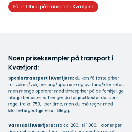
Få et tilbud på transport i Kvæfjord
Noen priseksempler på transport i
Kvæfjord:
Spesialtransport
i Kvæfjord:
du kan få faste priser
for volum/vek, henting/oppmøte og avstand/kilometer,
men mange opererer med timespriser på de forskjellige
tilleggstjenestene. Trenger du følgebil koster det som
regel fra kr. 750,- per time, men du må regne med
kilometergodtgjørelse i tillegg.
Varetaxi
i Kvæfjord:
Fra ca. 200,-til 1.000,- kroner per
time, avhengig av størrelsen på kjøretøyet og antall