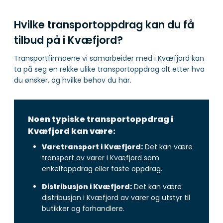
Hvilke transportoppdrag kan du få
tilbud på i Kvæfjord?
Transportfirmaene vi samarbeider med i Kvæfjord kan
ta på seg en rekke ulike transportoppdrag alt etter hva
du ønsker, og hvilke behov du har.
Noen typiske transportoppdrag i
Kvæfjord kan være:
Varetransport i Kvæfjord:
Det kan være
transport av varer i Kvæfjord som
enkeltoppdrag eller faste oppdrag.
Distribusjon i Kvæfjord:
Det kan være
distribusjon i Kvæfjord av varer og utstyr til
butikker og forhandlere.