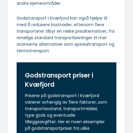
andre kjerneområder.
Godstransport i Kvæfjord kan også hjelpe til
med å redusere kostnader, ettersom flere
transportører tilbyr en rekke prisalternativer, fra
rimelige standard transportløsninger til mer
avanserte alternativer som spesialtransport og
termotransport.
Godstransport priser i
Kvæfjord
Prisene på godstransport i Kvæfjord
varierer avhengig av flere faktorer, som
transportavstand, transportmiddel,
type gods og eventuelle
tilleggsavgifter. Her er noen eksempler
på godstransportpriser fra ulike