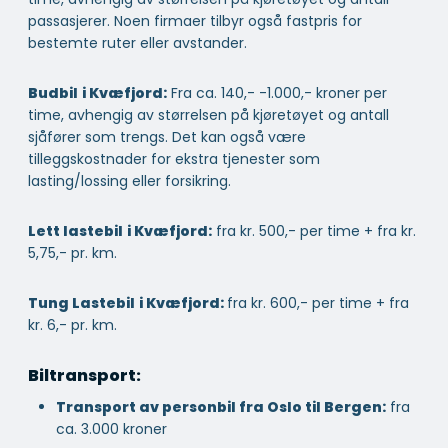
passasjerer. Noen firmaer tilbyr også fastpris for
bestemte ruter eller avstander.
Budbil
i Kvæfjord:
Fra ca. 140,- -1.000,- kroner per
time, avhengig av størrelsen på kjøretøyet og antall
sjåfører som trengs. Det kan også være
tilleggskostnader for ekstra tjenester som
lasting/lossing eller forsikring.
Lett lastebil
i Kvæfjord:
fra kr. 500,- per time + fra kr.
5,75,- pr. km.
Tung Lastebil
i Kvæfjord:
fra kr. 600,- per time + fra
kr. 6,- pr. km.
Biltransport:
Transport av personbil fra Oslo til Bergen:
fra
ca. 3.000 kroner