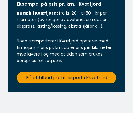
Eksempel på pris pr. km. i Kvæfjord:
Budbil
i Kvæfjord:
fra kr. 20,- til 50,- kr per
kilometer (avhenger av avstand, om det er
ekspress, lasting/lossing, ekstra sjåfør o.l.).
Noen transportører i Kvæfjord opererer med
timespris + pris pr. km, da er pris per kilometer
mye lavere i og med at tiden som brukes
beregnes for seg selv.
Få et tilbud på transport i Kvæfjord