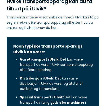
Hvilke transportoppdrag kan du få
tilbud på i Ulvik?
Transportfirmaene vi samarbeider med i Ulvik kan ta på
seg en rekke ulike transportoppdrag alt etter hva du
ønsker, og hvilke behov du har.
Noen typiske transportoppdrag i
Ulvik kan være:
Varetransport i Ulvik:
Det kan være
transport av varer i Ulvik som enkeltoppdrag
eller faste oppdrag.
Distribusjon i Ulvik:
Det kan være
distribusjon i Ulvik av varer og utstyr til
butikker og forhandlere.
Spesialtransport i Ulvik:
Det kan være
transport av farlig gods eller
maskiner
i