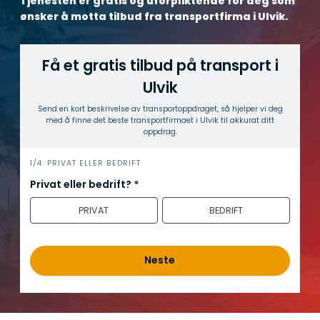
Tjenesten er gratis og uforpliktende for deg som
ønsker å motta tilbud fra transportfirma i Ulvik.
Få et gratis tilbud på transport i
Ulvik
Send en kort beskrivelse av transport­oppdraget, så hjelper vi deg
med å finne det beste transport­firmaet i Ulvik til akkurat ditt
oppdrag.
h
1/4: PRIVAT ELLER BEDRIFT
e
Privat eller bedrift?
*
r
PRIVAT
BEDRIFT
o
Neste