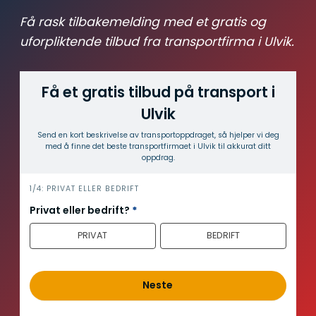
Få rask tilbakemelding med et gratis og
uforpliktende tilbud fra transportfirma i Ulvik.
Få et gratis tilbud på transport i
Ulvik
Send en kort beskrivelse av transport­oppdraget, så hjelper vi deg
med å finne det beste transport­firmaet i Ulvik til akkurat ditt
oppdrag.
i
1/4: PRIVAT ELLER BEDRIFT
n
Privat eller bedrift?
*
n
PRIVAT
BEDRIFT
h
o
l
d
Neste