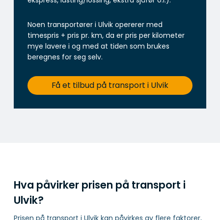
ekspress, lasting/lossing, ekstra sjåfør o.l.).
Noen transportører i Ulvik opererer med
timespris + pris pr. km, da er pris per kilometer
mye lavere i og med at tiden som brukes
beregnes for seg selv.
Få et tilbud på transport i Ulvik
Hva påvirker prisen på transport i
Ulvik?
Prisen på transport i Ulvik kan påvirkes av flere faktorer,