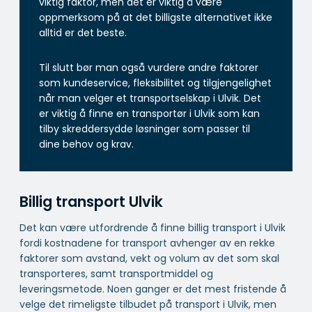
viktig faktor, men det er viktig å være
oppmerksom på at det billigste alternativet ikke
alltid er det beste.
Til slutt bør man også vurdere andre faktorer
som kundeservice, fleksibilitet og tilgjengelighet
når man velger et transportselskap i Ulvik. Det
er viktig å finne en transportør i Ulvik som kan
tilby skreddersydde løsninger som passer til
dine behov og krav.
Billig transport Ulvik
Det kan være utfordrende å finne billig transport i Ulvik
fordi kostnadene for transport avhenger av en rekke
faktorer som avstand, vekt og volum av det som skal
transporteres, samt transportmiddel og
leveringsmetode. Noen ganger er det mest fristende å
velge det rimeligste tilbudet på transport i Ulvik, men