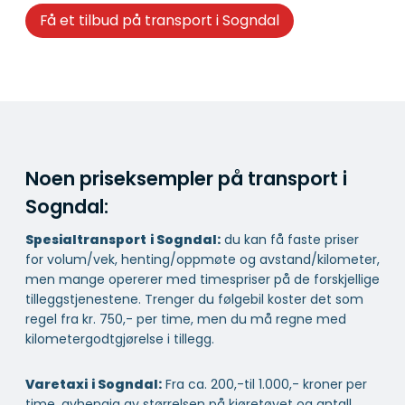
Få et tilbud på transport i Sogndal
Noen priseksempler på transport i
Sogndal:
Spesialtransport
i Sogndal:
du kan få faste priser
for volum/vek, henting/oppmøte og avstand/kilometer,
men mange opererer med timespriser på de forskjellige
tilleggstjenestene. Trenger du følgebil koster det som
regel fra kr. 750,- per time, men du må regne med
kilometergodtgjørelse i tillegg.
Varetaxi
i Sogndal:
Fra ca. 200,-til 1.000,- kroner per
time, avhengig av størrelsen på kjøretøyet og antall