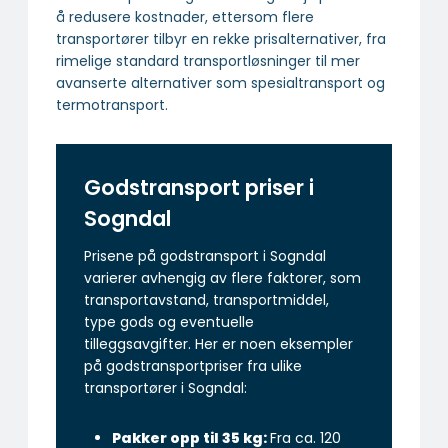
å redusere kostnader, ettersom flere
transportører tilbyr en rekke prisalternativer, fra
rimelige standard transportløsninger til mer
avanserte alternativer som spesialtransport og
termotransport.
Godstransport priser i
Sogndal
Prisene på godstransport i Sogndal
varierer avhengig av flere faktorer, som
transportavstand, transportmiddel,
type gods og eventuelle
tilleggsavgifter. Her er noen eksempler
på godstransportpriser fra ulike
transportører i Sogndal:
Pakker opp til 35 kg:
Fra ca. 120