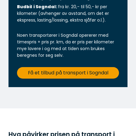
Budbil
i Sogndal:
fra kr. 20,- til 50,- kr per
kilometer (avhenger av avstand, om det er
ekspress, lasting/lossing, ekstra sjåfør o.l.).
Noen transportører i Sogndal opererer med
timespris + pris pr. km, da er pris per kilometer
mye lavere i og med at tiden som brukes
beregnes for seg selv.
Få et tilbud på transport i Sogndal
Hva påvirker prisen på transport i