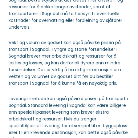
Sogndal. Dette skyldes at det kreves mer drivstoff og
ressurser for å dekke lengre avstander, samt at
transportøren i Sogndal må ta hensyn til eventuelle
kostnader for overnatting eller forpleining av sjåfører
underveis.
Vekt og volum av godset kan også påvirke prisen på
transport i Sogndal. Tyngre og større forsendelser i
Sogndal krever mer arbeidskraft og ressurser for å
lastes og losses, og kan derfor bli dyrere enn mindre
forsendelser. Det er viktig å ha riktig informasjon om
vekten og volumet av godset ditt før du bestiller
transport i Sogndal for å kunne få en nøyaktig pris.
Leveringsmetode kan også påvirke prisen på transport i
Sogndal. Standard levering i Sogndal kan være billigere
enn spesialtilpasset levering som krever ekstra
arbeidskraft og ressurser. Hvis du trenger
spesialtilpasset levering, for eksempel til en byggeplass
eller til en krevende destinasjon, kan dette også påvirke