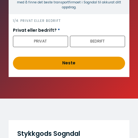
med å finne det beste transport­firmaet i Sogndal til akkurat ditt
oppdrag.
i
1/4: PRIVAT ELLER BEDRIFT
n
Privat eller bedrift?
*
n
PRIVAT
BEDRIFT
h
o
l
d
Neste
Stykkgods Sogndal