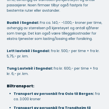
passasjerer. Noen firmaer tilbyr også fastpris for
bestemte ruter eller avstander.
Budbil
i Sogndal:
Fra ca. 140,- -1.000,- kroner per time,
avhengig av størrelsen på kjøretøyet og antall sjåfører
som trengs. Det kan også være tilleggskostnader for
ekstra tjenester som lasting/lossing eller forsikring.
Lett lastebil
i Sogndal:
fra kr. 500,- per time + fra kr.
5,75,- pr. km.
Tung Lastebil
i Sogndal:
fra kr. 600,- per time + fra
kr. 6,- pr. km.
Biltransport:
Transport av personbil fra Oslo til Bergen:
fra
ca. 3.000 kroner
Transport av personbil fra Trondheim til