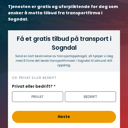
Tjenesten er gratis og uforpliktende for deg som
ønsker å motta tilbud fra transportfirma i
Sogndal.
Få et gratis tilbud på transport i
Sogndal
Send en kort beskrivelse av transport­oppdraget, så hjelper vi deg
med å finne det beste transport­firmaet i Sogndal til akkurat ditt
oppdrag.
h
1/4: PRIVAT ELLER BEDRIFT
e
Privat eller bedrift?
*
r
PRIVAT
BEDRIFT
o
Neste