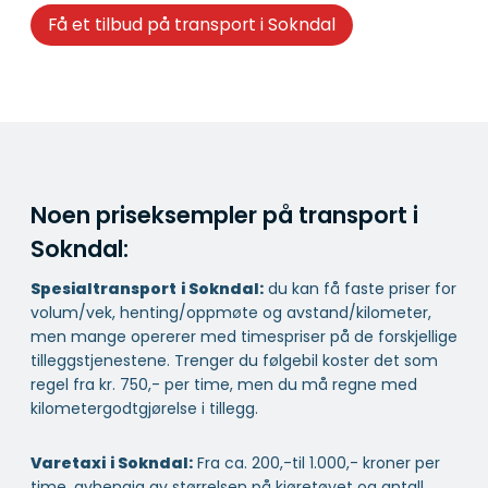
Få et tilbud på transport i Sokndal
Noen priseksempler på transport i
Sokndal:
Spesialtransport
i Sokndal:
du kan få faste priser for
volum/vek, henting/oppmøte og avstand/kilometer,
men mange opererer med timespriser på de forskjellige
tilleggstjenestene. Trenger du følgebil koster det som
regel fra kr. 750,- per time, men du må regne med
kilometergodtgjørelse i tillegg.
Varetaxi
i Sokndal:
Fra ca. 200,-til 1.000,- kroner per
time, avhengig av størrelsen på kjøretøyet og antall