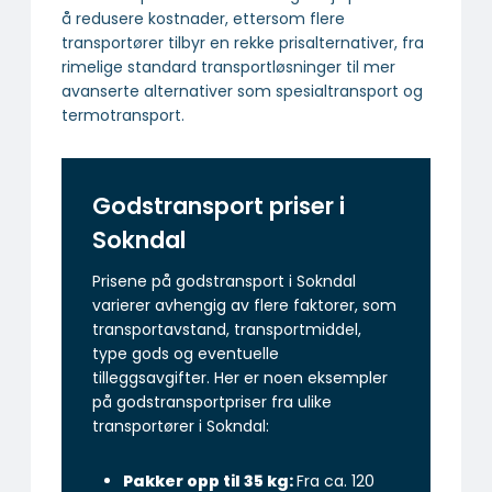
å redusere kostnader, ettersom flere
transportører tilbyr en rekke prisalternativer, fra
rimelige standard transportløsninger til mer
avanserte alternativer som spesialtransport og
termotransport.
Godstransport priser i
Sokndal
Prisene på godstransport i Sokndal
varierer avhengig av flere faktorer, som
transportavstand, transportmiddel,
type gods og eventuelle
tilleggsavgifter. Her er noen eksempler
på godstransportpriser fra ulike
transportører i Sokndal:
Pakker opp til 35 kg:
Fra ca. 120