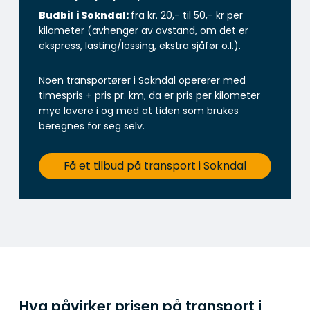
Budbil
i Sokndal:
fra kr. 20,- til 50,- kr per
kilometer (avhenger av avstand, om det er
ekspress, lasting/lossing, ekstra sjåfør o.l.).
Noen transportører i Sokndal opererer med
timespris + pris pr. km, da er pris per kilometer
mye lavere i og med at tiden som brukes
beregnes for seg selv.
Få et tilbud på transport i Sokndal
Hva påvirker prisen på transport i