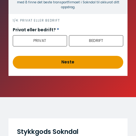
med å finne det beste transport­firmaet i Sokndal til akkurat ditt
oppdrag.
i
1/4: PRIVAT ELLER BEDRIFT
n
Privat eller bedrift?
*
n
PRIVAT
BEDRIFT
h
o
l
d
Neste
Stykkgods Sokndal