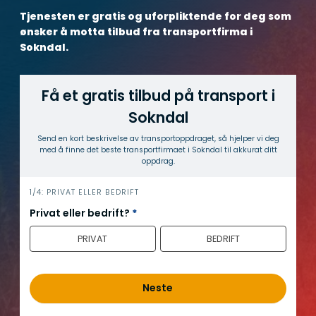
Tjenesten er gratis og uforpliktende for deg som
ønsker å motta tilbud fra transportfirma i
Sokndal.
Få et gratis tilbud på transport i
Sokndal
Send en kort beskrivelse av transport­oppdraget, så hjelper vi deg
med å finne det beste transport­firmaet i Sokndal til akkurat ditt
oppdrag.
h
1/4: PRIVAT ELLER BEDRIFT
e
Privat eller bedrift?
*
r
PRIVAT
BEDRIFT
o
Neste