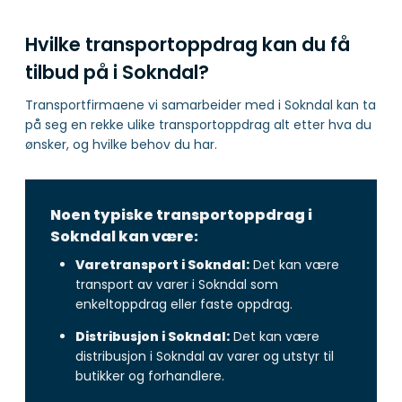
Hvilke transportoppdrag kan du få
tilbud på i Sokndal?
Transportfirmaene vi samarbeider med i Sokndal kan ta
på seg en rekke ulike transportoppdrag alt etter hva du
ønsker, og hvilke behov du har.
Noen typiske transportoppdrag i
Sokndal kan være:
Varetransport i Sokndal:
Det kan være
transport av varer i Sokndal som
enkeltoppdrag eller faste oppdrag.
Distribusjon i Sokndal:
Det kan være
distribusjon i Sokndal av varer og utstyr til
butikker og forhandlere.