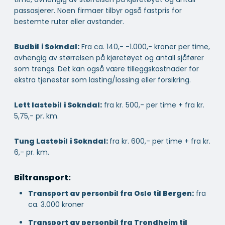
passasjerer. Noen firmaer tilbyr også fastpris for
bestemte ruter eller avstander.
Budbil
i Sokndal:
Fra ca. 140,- -1.000,- kroner per time,
avhengig av størrelsen på kjøretøyet og antall sjåfører
som trengs. Det kan også være tilleggskostnader for
ekstra tjenester som lasting/lossing eller forsikring.
Lett lastebil
i Sokndal:
fra kr. 500,- per time + fra kr.
5,75,- pr. km.
Tung Lastebil
i Sokndal:
fra kr. 600,- per time + fra kr.
6,- pr. km.
Biltransport:
Transport av personbil fra Oslo til Bergen:
fra
ca. 3.000 kroner
Transport av personbil fra Trondheim til