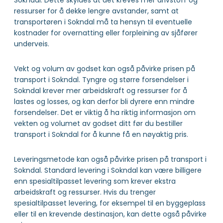
Sokndal. Dette skyldes at det kreves mer drivstoff og
ressurser for å dekke lengre avstander, samt at
transportøren i Sokndal må ta hensyn til eventuelle
kostnader for overnatting eller forpleining av sjåfører
underveis.
Vekt og volum av godset kan også påvirke prisen på
transport i Sokndal. Tyngre og større forsendelser i
Sokndal krever mer arbeidskraft og ressurser for å
lastes og losses, og kan derfor bli dyrere enn mindre
forsendelser. Det er viktig å ha riktig informasjon om
vekten og volumet av godset ditt før du bestiller
transport i Sokndal for å kunne få en nøyaktig pris.
Leveringsmetode kan også påvirke prisen på transport i
Sokndal. Standard levering i Sokndal kan være billigere
enn spesialtilpasset levering som krever ekstra
arbeidskraft og ressurser. Hvis du trenger
spesialtilpasset levering, for eksempel til en byggeplass
eller til en krevende destinasjon, kan dette også påvirke