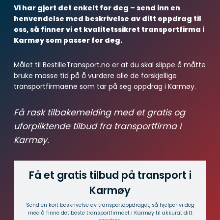
Transportfirma Skudeneshavn
Transportfirma Ølen
Transportfirma Nærbø
Transportfirma Kleppe
Transportfirma Jørpeland
Transportfirma Hommersåk
Transportfirma Åkrehamn
Transportfirma Førdesfjorden