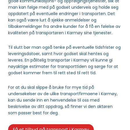
Søk etter transportfirma
Transportfirma
24 TIMER TAXI AS
Org.nr:
933428192
Adresse:
c/o Ali Abbas Abood Al-Nuaimi
Stangalandgata 27, 4250 KOPERVIK
Transportfirma
ALABED TAXI
Org.nr:
928792897
Adresse:
Hans Holsts gate 1, 4250 KOPERVIK
Transportfirma
ALHAJ KHALIL TAXI