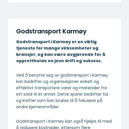
Org.nr. 929 322 649 MVA
Populære steder
Transportfirma Oslo
Transportfirma Bergen
Transportfirma Trondheim
Transportfirma Stavanger
Transportfirma Tromsø