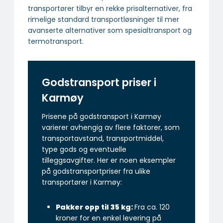
Transportfirma Kristiansand
Transportfirma Drammen
Om tjenesten
Om BestilleTransport.no
For transportfirmaer
Slik fungerer BestilleTransport.no
Vilkår for bruk
Personvern
Bruk av offentlig informasjon
BestilleTransport.no in English
Få et tilbud fra et transportfirma