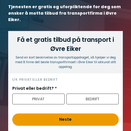
Tjenesten er gratis og uforpliktende for deg som
ønsker å motta tilbud fra transportfirma i Øvre
Eiker.
Få et gratis tilbud på transport i
Øvre Eiker
Send en kort beskrivelse av transport­oppdraget, så hjelper vi deg
med å finne det beste transport­firmaet i Øvre Eiker til akkurat ditt
oppdrag.
h
1/4: PRIVAT ELLER BEDRIFT
e
Privat eller bedrift?
*
r
PRIVAT
BEDRIFT
o
Neste