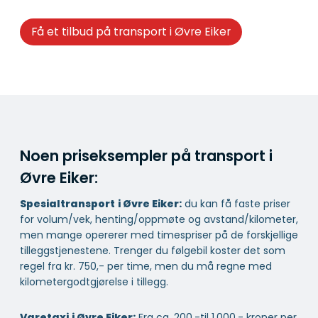
Få et tilbud på transport i Øvre Eiker
Noen priseksempler på transport i
Øvre Eiker:
Spesialtransport
i Øvre Eiker:
du kan få faste priser
for volum/vek, henting/oppmøte og avstand/kilometer,
men mange opererer med timespriser på de forskjellige
tilleggstjenestene. Trenger du følgebil koster det som
regel fra kr. 750,- per time, men du må regne med
kilometergodtgjørelse i tillegg.
Varetaxi
i Øvre Eiker:
Fra ca. 200,-til 1.000,- kroner per