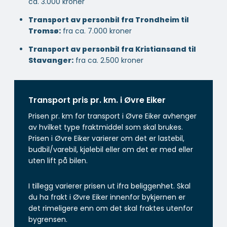
ca. 3.000 kroner
Transport av personbil fra Trondheim til
Tromsø:
fra ca. 7.000 kroner
Transport av personbil fra Kristiansand til
Stavanger:
fra ca. 2.500 kroner
Transport pris pr. km. i Øvre Eiker
Prisen pr. km for transport i Øvre Eiker avhenger
av hvilket type fraktmiddel som skal brukes.
Prisen i Øvre Eiker varierer om det er lastebil,
budbil/varebil, kjølebil eller om det er med eller
uten lift på bilen.
I tillegg varierer prisen ut ifra beliggenhet. Skal
du ha frakt i Øvre Eiker innenfor bykjernen er
det rimeligere enn om det skal fraktes utenfor
bygrensen.