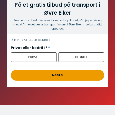
Få et gratis tilbud på transport i
Øvre Eiker
Send en kort beskrivelse av transport­oppdraget, så hjelper vi deg
med å finne det beste transport­firmaet i Øvre Eiker til akkurat ditt
oppdrag.
i
1/4: PRIVAT ELLER BEDRIFT
n
Privat eller bedrift?
*
n
PRIVAT
BEDRIFT
h
o
l
d
Neste