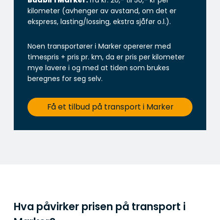
Budbil
i Marker:
fra kr. 20,- til 50,- kr per
kilometer (avhenger av avstand, om det er
ekspress, lasting/lossing, ekstra sjåfør o.l.).
Noen transportører i Marker opererer med
timespris + pris pr. km, da er pris per kilometer
mye lavere i og med at tiden som brukes
beregnes for seg selv.
Få et tilbud på transport i Marker
Hva påvirker prisen på transport i