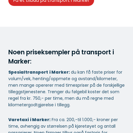
Få et tilbud på transport i Marker
Noen priseksempler på transport i
Marker:
Spesialtransport
i Marker:
du kan få faste priser for
volum/vek, henting/oppmøte og avstand/kilometer,
men mange opererer med timespriser på de forskjellige
tilleggstjenestene. Trenger du følgebil koster det som
regel fra kr. 750,- per time, men du må regne med
kilometergodtgjørelse i tillegg.
Varetaxi
i Marker:
Fra ca. 200,-til 1.000,- kroner per
time, avhengig av størrelsen på kjøretøyet og antall
passasjerer. Noen firmaer tilbyr også fastpris for