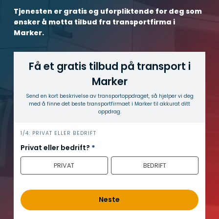
Tjenesten er gratis og uforpliktende for deg som
ønsker å motta tilbud fra transportfirma i
Marker.
Få et gratis tilbud på transport i
Marker
Send en kort beskrivelse av transport­oppdraget, så hjelper vi deg
med å finne det beste transport­firmaet i Marker til akkurat ditt
oppdrag.
h
1/4: PRIVAT ELLER BEDRIFT
e
Privat eller bedrift?
*
r
PRIVAT
BEDRIFT
o
Neste