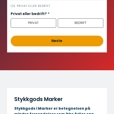
i
1/4: PRIVAT ELLER BEDRIFT
n
Privat eller bedrift?
*
n
PRIVAT
BEDRIFT
h
o
l
d
Neste
Stykkgods Marker
Stykkgods i Marker er betegnelsen på