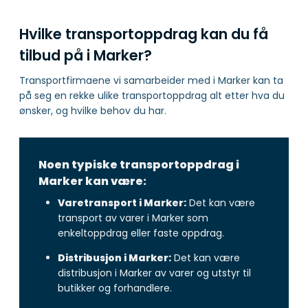
Hvilke transportoppdrag kan du få
tilbud på i Marker?
Transportfirmaene vi samarbeider med i Marker kan ta
på seg en rekke ulike transportoppdrag alt etter hva du
ønsker, og hvilke behov du har.
Noen typiske transportoppdrag i
Marker kan være:
Varetransport i Marker:
Det kan være
transport av varer i Marker som
enkeltoppdrag eller faste oppdrag.
Distribusjon i Marker:
Det kan være
distribusjon i Marker av varer og utstyr til
butikker og forhandlere.