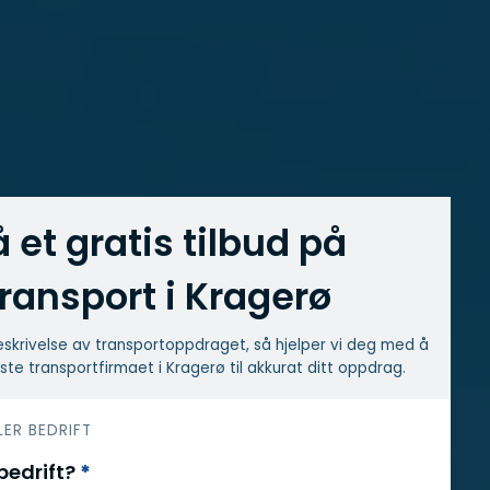
å et gratis tilbud på
transport i Kragerø
skrivelse av transport­oppdraget, så hjelper vi deg med å
ste transport­firmaet i Kragerø til akkurat ditt oppdrag.
LER BEDRIFT
 bedrift?
*