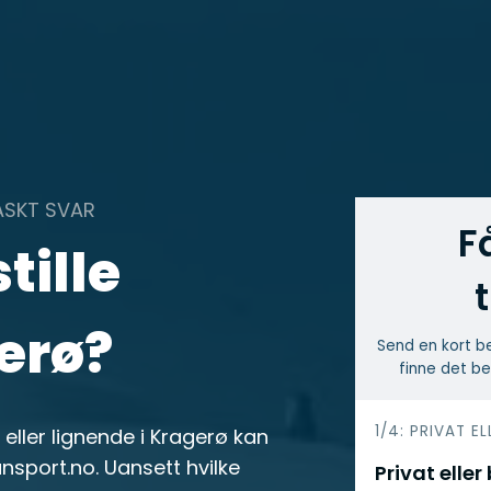
ASKT SVAR
F
tille
erø?
Send en kort be
finne det be
h
1/4: PRIVAT EL
eller lignende i Kragerø kan
e
nsport.no. Uansett hvilke
Privat eller