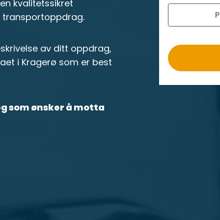
r
n kvalitetssikret
P
o
t transportoppdrag.
krivelse av ditt oppdrag,
maet i Kragerø som er best
deg som ønsker å motta