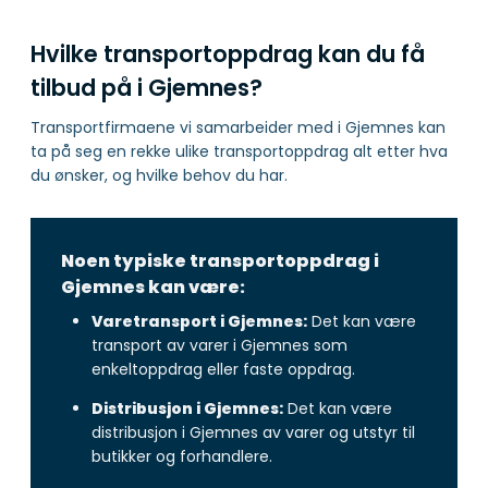
Hvilke transportoppdrag kan du få
tilbud på i Gjemnes?
Transportfirmaene vi samarbeider med i Gjemnes kan
ta på seg en rekke ulike transportoppdrag alt etter hva
du ønsker, og hvilke behov du har.
Noen typiske transportoppdrag i
Gjemnes kan være:
Varetransport i Gjemnes:
Det kan være
transport av varer i Gjemnes som
enkeltoppdrag eller faste oppdrag.
Distribusjon i Gjemnes:
Det kan være
distribusjon i Gjemnes av varer og utstyr til
butikker og forhandlere.