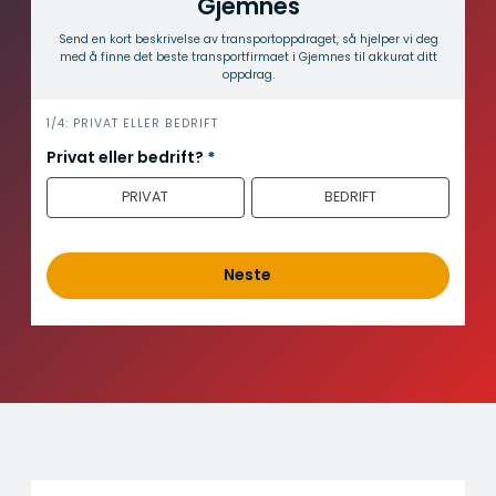
Gjemnes
Send en kort beskrivelse av transport­oppdraget, så hjelper vi deg
med å finne det beste transport­firmaet i Gjemnes til akkurat ditt
oppdrag.
i
1/4: PRIVAT ELLER BEDRIFT
n
Privat eller bedrift?
*
n
PRIVAT
BEDRIFT
h
o
l
d
Neste