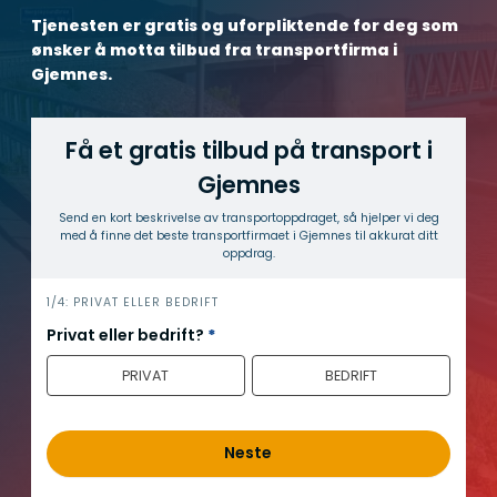
Tjenesten er gratis og uforpliktende for deg som
ønsker å motta tilbud fra transportfirma i
Gjemnes.
Få et gratis tilbud på transport i
Gjemnes
Send en kort beskrivelse av transport­oppdraget, så hjelper vi deg
med å finne det beste transport­firmaet i Gjemnes til akkurat ditt
oppdrag.
h
1/4: PRIVAT ELLER BEDRIFT
e
Privat eller bedrift?
*
r
PRIVAT
BEDRIFT
o
Neste