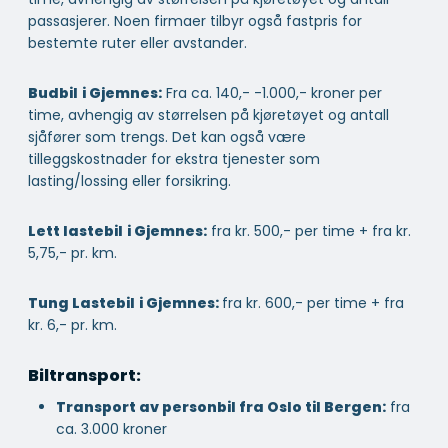
passasjerer. Noen firmaer tilbyr også fastpris for
bestemte ruter eller avstander.
Budbil
i Gjemnes:
Fra ca. 140,- -1.000,- kroner per
time, avhengig av størrelsen på kjøretøyet og antall
sjåfører som trengs. Det kan også være
tilleggskostnader for ekstra tjenester som
lasting/lossing eller forsikring.
Lett lastebil
i Gjemnes:
fra kr. 500,- per time + fra kr.
5,75,- pr. km.
Tung Lastebil
i Gjemnes:
fra kr. 600,- per time + fra
kr. 6,- pr. km.
Biltransport:
Transport av personbil fra Oslo til Bergen:
fra
ca. 3.000 kroner