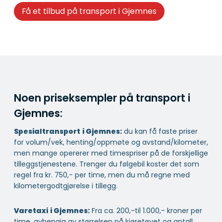
Få et tilbud på transport i Gjemnes
Noen priseksempler på transport i
Gjemnes:
Spesialtransport
i Gjemnes:
du kan få faste priser
for volum/vek, henting/oppmøte og avstand/kilometer,
men mange opererer med timespriser på de forskjellige
tilleggstjenestene. Trenger du følgebil koster det som
regel fra kr. 750,- per time, men du må regne med
kilometergodtgjørelse i tillegg.
Varetaxi
i Gjemnes:
Fra ca. 200,-til 1.000,- kroner per
time, avhengig av størrelsen på kjøretøyet og antall