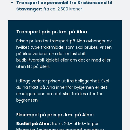
Transport av personbil fra Kristiansand til
Stavanger:
fra ca. 2.500 kroner
Transport pris pr. km. på Alna
Prisen pr. km for transport på Alna avhenger av
hvilket type fraktmiddel som skal brukes. Prisen
på Alna varierer om det er lastebil,
budbil/varebil, kjølebil eller om det er med eller
uten lift på bilen.
I tillegg varierer prisen ut ifra beliggenhet. Skal
du ha frakt på Alna innenfor bykjernen er det
rimeligere enn om det skal fraktes utenfor
bygrensen.
Eksempel på pris pr. km. på Alna:
Budbil
på Alna:
fra kr. 20,- til 50,- kr per