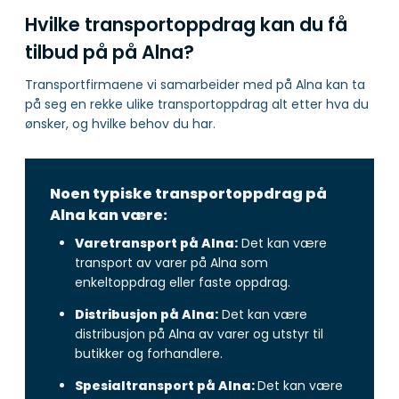
Hvilke transportoppdrag kan du få
tilbud på på Alna?
Transportfirmaene vi samarbeider med på Alna kan ta
på seg en rekke ulike transportoppdrag alt etter hva du
ønsker, og hvilke behov du har.
Noen typiske transportoppdrag på
Alna kan være:
Varetransport på Alna:
Det kan være
transport av varer på Alna som
enkeltoppdrag eller faste oppdrag.
Distribusjon på Alna:
Det kan være
distribusjon på Alna av varer og utstyr til
butikker og forhandlere.
Spesialtransport på Alna:
Det kan være