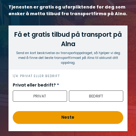
Tjenesten er gratis og uforpliktende for deg som
ønsker å motta tilbud fra transportfirma på Alna.
Få et gratis tilbud på transport på
Alna
Send en kort beskrivelse av transport­oppdraget, så hjelper vi deg
med å finne det beste transport­firmaet på Alna til akkurat ditt
oppdrag.
h
1/4: PRIVAT ELLER BEDRIFT
e
Privat eller bedrift?
*
r
PRIVAT
BEDRIFT
o
Neste