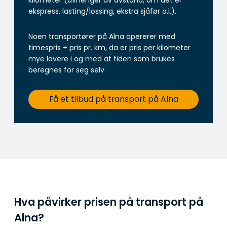
kilometer (avhenger av avstand, om det er
ekspress, lasting/lossing, ekstra sjåfør o.l.).
Noen transportører på Alna opererer med
timespris + pris pr. km, da er pris per kilometer
mye lavere i og med at tiden som brukes
beregnes for seg selv.
Få et tilbud på transport på Alna
Hva påvirker prisen på transport på
Alna?