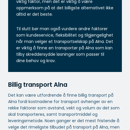
viktig faktor, men det er viktig å være
oppmerksom på at det billigste alternativet ikke
alltid er det beste.
Til slutt bør man også vurdere andre faktorer
som kundeservice, fleksibilitet og tilgjengelighet
når man velger et transportselskap på Alna. Det
er viktig å finne en transportør på Alna som kan
tilby skreddersydde løsninger som passer til
dine behov og krav.
Billig transport Alna
Det kan være utfordrende å finne billig transport på
Alna fordi kostnadene for transport avhenger av en
rekke faktorer som avstand, vekt og volum av det som
skal transporteres, samt transportmiddel og
leveringsmetode. Noen ganger er det mest fristende å
velge det rimeligste tilbudet på transport på Alna, men