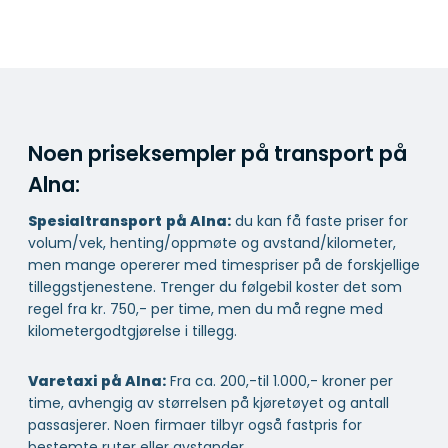
Noen priseksempler på transport på
Alna:
Spesialtransport
på Alna:
du kan få faste priser for
volum/vek, henting/oppmøte og avstand/kilometer,
men mange opererer med timespriser på de forskjellige
tilleggstjenestene. Trenger du følgebil koster det som
regel fra kr. 750,- per time, men du må regne med
kilometergodtgjørelse i tillegg.
Varetaxi
på Alna:
Fra ca. 200,-til 1.000,- kroner per
time, avhengig av størrelsen på kjøretøyet og antall
passasjerer. Noen firmaer tilbyr også fastpris for
bestemte ruter eller avstander.