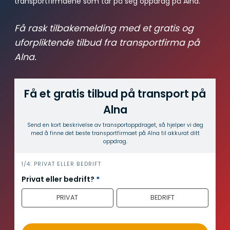
transportfirmaene som tar på seg oppdrag på Alna.
Få rask tilbakemelding med et gratis og
uforpliktende tilbud fra transportfirma på
Alna.
Få et gratis tilbud på transport på
Alna
Send en kort beskrivelse av transport­oppdraget, så hjelper vi deg
med å finne det beste transport­firmaet på Alna til akkurat ditt
oppdrag.
i
1/4: PRIVAT ELLER BEDRIFT
n
Privat eller bedrift?
*
n
PRIVAT
BEDRIFT
h
o
l