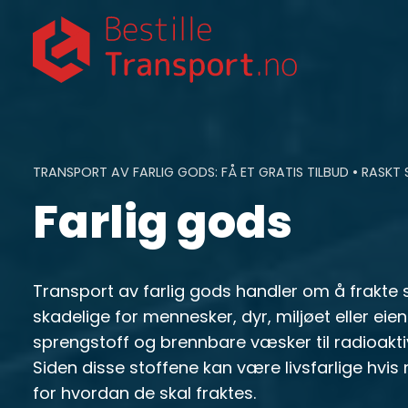
Skip
to
content
TRANSPORT AV FARLIG GODS: FÅ ET GRATIS TILBUD • RASKT
Farlig gods
Transport av farlig gods handler om å frakte
skadelige for mennesker, dyr, miljøet eller ei
sprengstoff og brennbare væsker til radioaktiv
Siden disse stoffene kan være livsfarlige hvis 
for hvordan de skal fraktes.