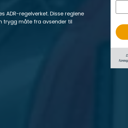
o
les ADR-regelverket. Disse reglene
_
en trygg måte fra avsender til
k
a
t
e
g
D
fores
o
r
i
s
i
d
e