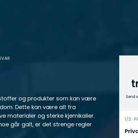
 SVAR
t
Send e
 stoffer og produkter som kan være
endom. Dette kan være alt fra
e materialer og sterke kjemikalier.
h
1/3: 
noe går galt, er det strenge regler
e
Priva
r